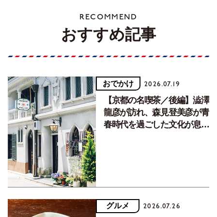
RECOMMEND
おすすめ記事
おでかけ
2026.07.19
【京都の名喫茶／後編】澁澤
龍彦が訪れ、森見登美彦が青
春時代を過ごした文化が息づ
く居場所。
グルメ
2026.07.26