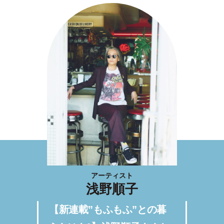
アーティスト
浅野順子
【新連載”もふもふ”との暮