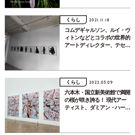
くらし
2021.11.18
コムデギャルソン、ルイ・ヴ
ィトンなどとコラボの世界的
アートディレクター、テセウ
ス・チャンの新作個展が開催
中！自由が丘『traffic』。
くらし
2022.03.09
六本木・国立新美術館で満開
の桜が咲き誇る！ 現代アー
ティスト、ダミアン・ハース
トの大規模個展が開催中。