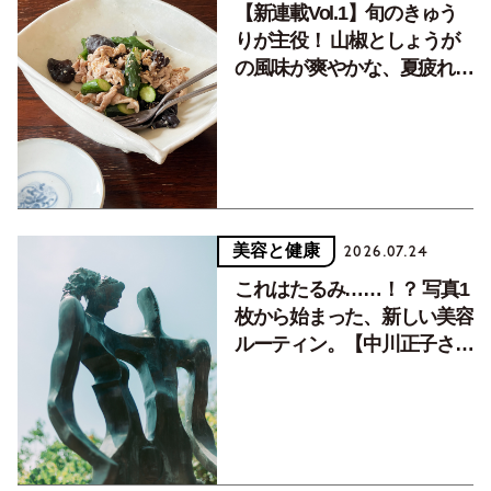
【新連載Vol.1】旬のきゅう
りが主役！ 山椒としょうが
の風味が爽やかな、夏疲れを
癒す10分おかず
美容と健康
2026.07.24
これはたるみ……！？ 写真1
枚から始まった、新しい美容
ルーティン。【中川正子さん
フォトエッセイVol.2】