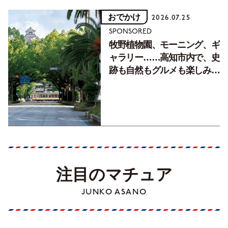
おでかけ
2026.07.25
SPONSORED
牧野植物園、モーニング、ギ
ャラリー……高知市内で、史
跡も自然もグルメも楽しみ尽
くす！【地元の本屋さんとつ
くった町歩きガイド／高知編
Part1】
注目のマチュア
JUNKO ASANO