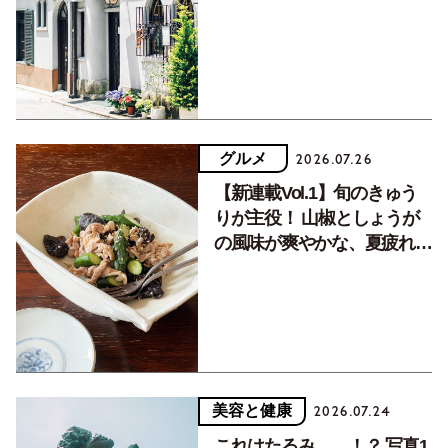
く居場所。
グルメ
2026.07.26
【新連載Vol.1】旬のきゅう
りが主役！ 山椒としょうが
の風味が爽やかな、夏疲れを
癒す10分おかず
美容と健康
2026.07.24
これはたるみ……！？ 写真1