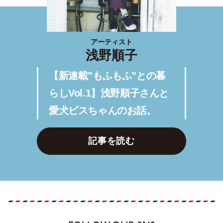
アーティスト
浅野順子
【新連載”もふもふ”との暮
らしVol.1】浅野順子さんと
愛犬ビスちゃんのお話。
記事を読む