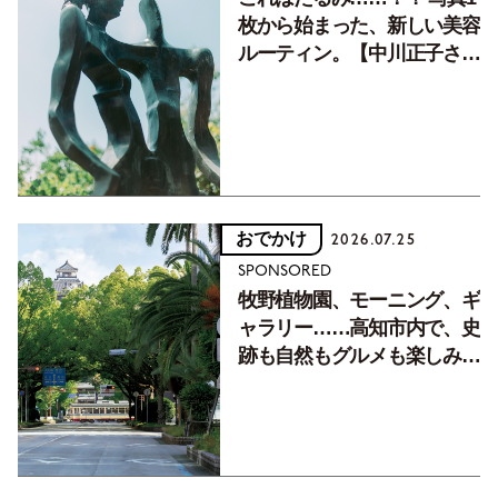
枚から始まった、新しい美容
ルーティン。【中川正子さん
フォトエッセイVol.2】
おでかけ
2026.07.25
SPONSORED
牧野植物園、モーニング、ギ
ャラリー……高知市内で、史
跡も自然もグルメも楽しみ尽
くす！【地元の本屋さんとつ
くった町歩きガイド／高知編
Part1】