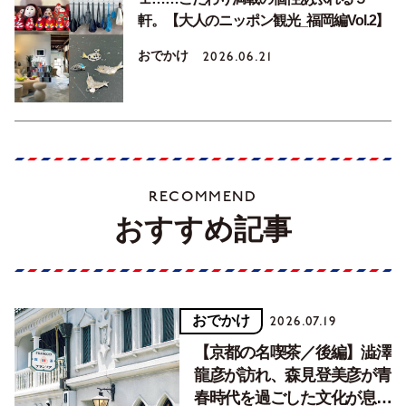
軒。【大人のニッポン観光_福岡編Vol.2】
おでかけ
2026.06.21
RECOMMEND
おすすめ記事
おでかけ
2026.07.19
【京都の名喫茶／後編】澁澤
龍彦が訪れ、森見登美彦が青
春時代を過ごした文化が息づ