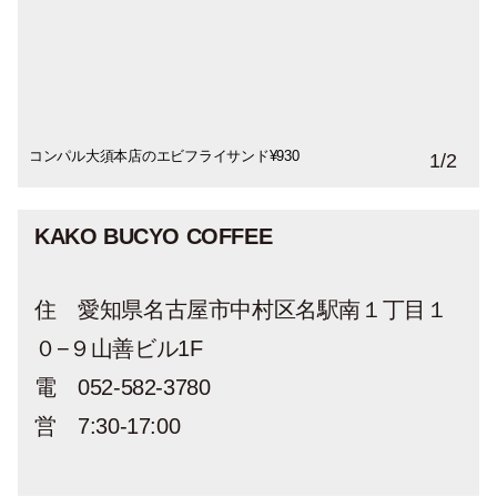
コンパル大須本店のエビフライサンド¥930
コンパル大須本店のみそカツサンド￥720
1
/
2
KAKO BUCYO COFFEE
住 愛知県名古屋市中村区名駅南１丁目１
０−９山善ビル1F
電 052-582-3780
営 7:30-17:00