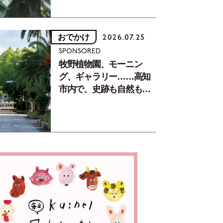
おでかけ
2026.07.25
SPONSORED
牧野植物園、モーニン
グ、ギャラリー……高知
市内で、史跡も自然もグ
ルメも楽しみ尽くす！
【地元の本屋さんとつく
った町歩きガイド／高知
編Part1】