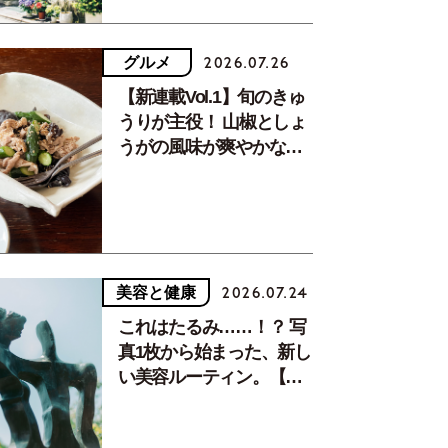
グルメ
2026.07.26
【新連載Vol.1】旬のきゅ
うりが主役！ 山椒としょ
うがの風味が爽やかな、
夏疲れを癒す10分おかず
美容と健康
2026.07.24
これはたるみ……！？ 写
真1枚から始まった、新し
い美容ルーティン。【中
川正子さんフォトエッセ
イVol.2】