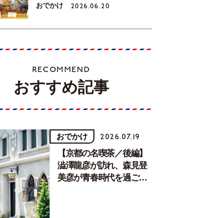
おでかけ
2026.06.20
RECOMMEND
おすすめ記事
おでかけ
2026.07.19
【京都の名喫茶／後編】
澁澤龍彦が訪れ、森見登
美彦が青春時代を過ごし
た文化が息づく居場所。