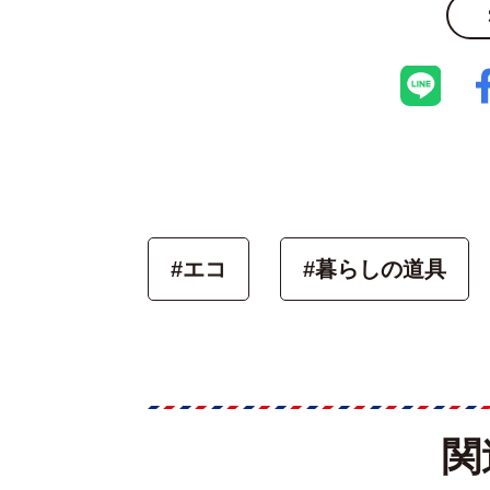
#エコ
#暮らしの道具
関