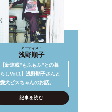
アーティスト
浅野順子
【新連載”もふもふ”との暮
らしVol.1】浅野順子さんと
愛犬ビスちゃんのお話。
記事を読む