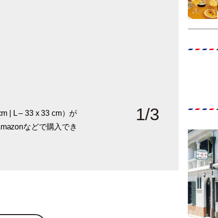
1
/
3
m | L – 33 x 33 cm）が
mazonなどで購入でき