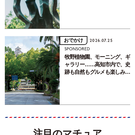
おでかけ
2026.07.25
SPONSORED
牧野植物園、モーニング、ギ
ャラリー……高知市内で、史
跡も自然もグルメも楽しみ尽
くす！【地元の本屋さんとつ
くった町歩きガイド／高知編
Part1】
注目のマチュア