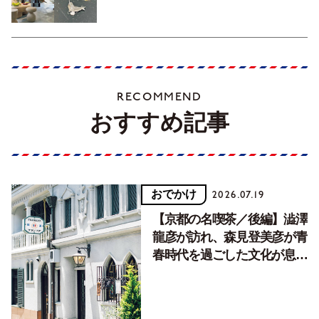
RECOMMEND
おすすめ記事
おでかけ
2026.07.19
【京都の名喫茶／後編】澁澤
龍彦が訪れ、森見登美彦が青
春時代を過ごした文化が息づ
く居場所。