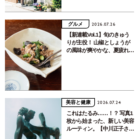
グルメ
2026.07.26
【新連載Vol.1】旬のきゅう
りが主役！ 山椒としょうが
の風味が爽やかな、夏疲れを
癒す10分おかず
美容と健康
2026.07.24
これはたるみ……！？ 写真1
枚から始まった、新しい美容
ルーティン。【中川正子さん
フォトエッセイVol.2】