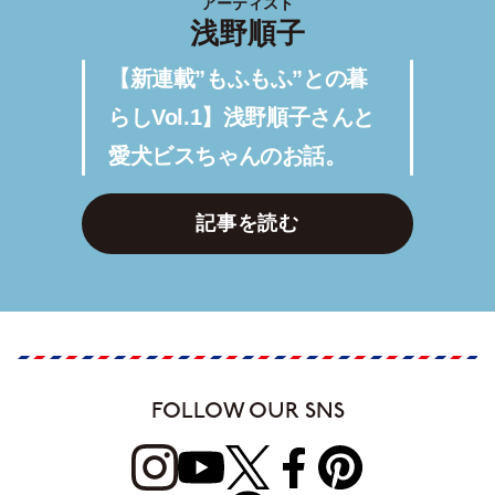
アーティスト
浅野順子
【新連載”もふもふ”との暮
らしVol.1】浅野順子さんと
愛犬ビスちゃんのお話。
記事を読む
FOLLOW OUR SNS