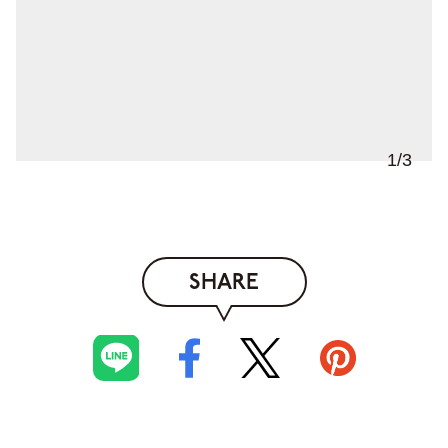
1
/
3
SHARE