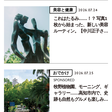
美容と健康
2026.07.24
これはたるみ……！？ 写真1
枚から始まった、新しい美容
ルーティン。【中川正子さん
フォトエッセイVol.2】
おでかけ
2026.07.25
SPONSORED
牧野植物園、モーニング、ギ
ャラリー……高知市内で、史
跡も自然もグルメも楽しみ尽
くす！【地元の本屋さんとつ
くった町歩きガイド／高知編