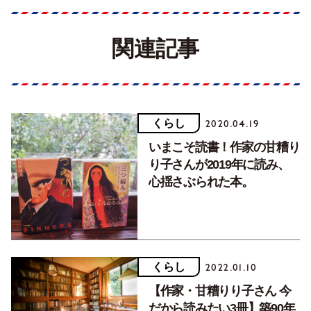
関連記事
くらし
2020.04.19
いまこそ読書！作家の甘糟り
り子さんが2019年に読み、
心揺さぶられた本。
くらし
2022.01.10
【作家・甘糟りり子さん 今
だから読みたい3冊】築90年