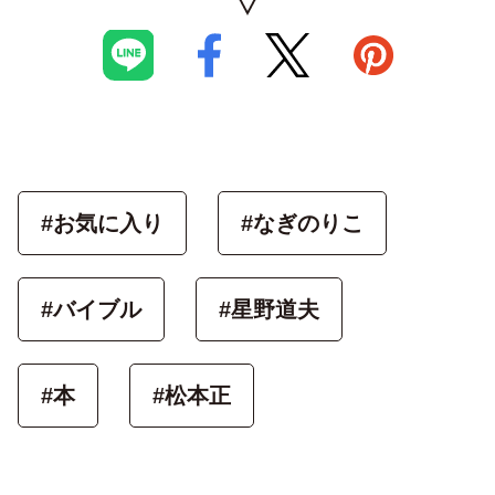
#お気に入り
#なぎのりこ
#バイブル
#星野道夫
#本
#松本正