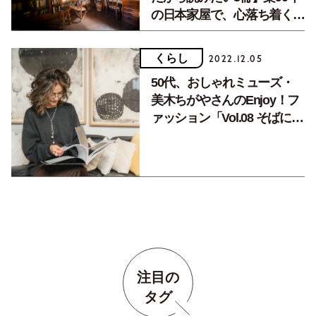
の日本家屋で、心落ち着く読
書時間。
くらし
2022.12.05
50代、おしゃれミューズ・
美木ちがやさんのEnjoy！フ
ァッション「Vol.08 そばに置
いておきたい大切な本」
注目の
タグ