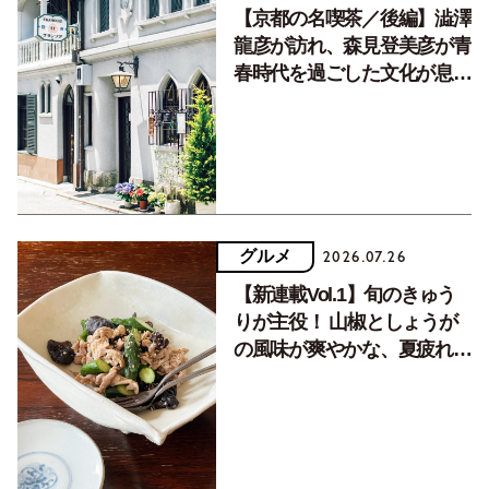
【京都の名喫茶／後編】澁澤
龍彦が訪れ、森見登美彦が青
春時代を過ごした文化が息づ
く居場所。
グルメ
2026.07.26
【新連載Vol.1】旬のきゅう
りが主役！ 山椒としょうが
の風味が爽やかな、夏疲れを
癒す10分おかず