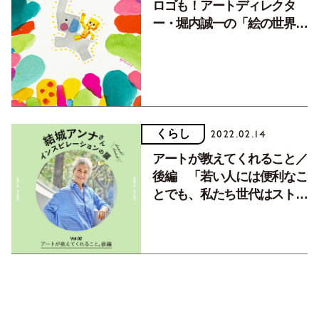
ロゴも！アートディレクタ
ー・堀内誠一の「絵の世界」
が京都・大丸ミュージアムに
て開催。2022年1月24日まで
くらし
2022.02.14
アートが教えてくれること／
後編 「若い人には便利なこ
とでも、私たち世代はストレ
スに感じることも」【結城ア
ンナさん連載Vol.2】