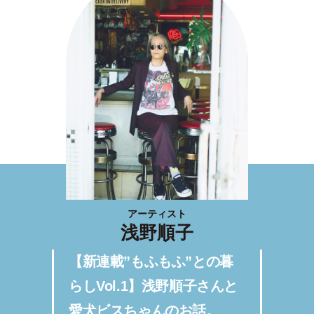
アーティスト
浅野順子
【新連載”もふもふ”との暮
らしVol.1】浅野順子さんと
愛犬ビスちゃんのお話。