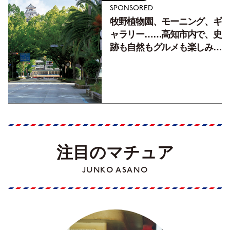
SPONSORED
牧野植物園、モーニング、ギ
ャラリー……高知市内で、史
跡も自然もグルメも楽しみ尽
くす！【地元の本屋さんとつ
くった町歩きガイド／高知編
Part1】
注目のマチュア
JUNKO ASANO