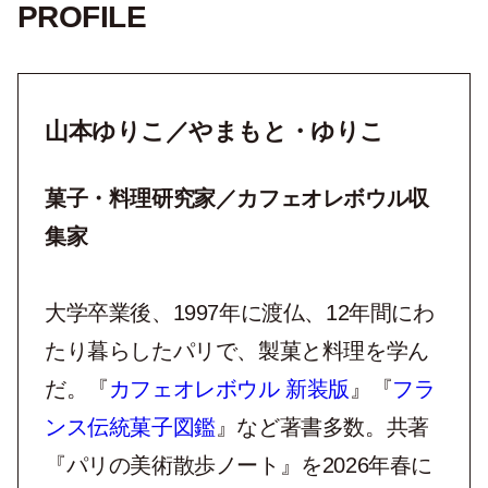
PROFILE
山本ゆりこ／やまもと・ゆりこ
菓子・料理研究家／カフェオレボウル収
集家
大学卒業後、
1997
年に渡仏、
12
年間にわ
たり暮らしたパリで、製菓と料理を学ん
だ。『
カフェオレボウル 新装版
』『
フラ
ンス伝統菓子図鑑
』など著書多数。共著
『パリの美術散歩ノート』を
2026
年春に