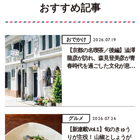
おすすめ記事
おでかけ
2026.07.19
【京都の名喫茶／後編】澁澤
龍彦が訪れ、森見登美彦が青
春時代を過ごした文化が息づ
く居場所。
グルメ
2026.07.26
【新連載Vol.1】旬のきゅう
りが主役！ 山椒としょうが