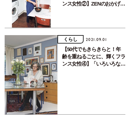
ンス女性②】ZENのおかげで
更年期障害も乗り越えまし
た。
くらし
2021.09.01
【50代でもきらきらと！年
齢を重ねるごとに、輝くフラ
ンス女性④】「いろいろなし
がらみがなくなり、自由を感
じるようになりました」