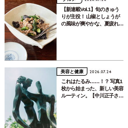
【新連載Vol.1】旬のきゅう
りが主役！ 山椒としょうが
の風味が爽やかな、夏疲れを
癒す10分おかず
美容と健康
2026.07.24
これはたるみ……！？ 写真1
枚から始まった、新しい美容
ルーティン。【中川正子さん
フォトエッセイVol.2】