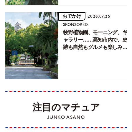
おでかけ
2026.07.25
SPONSORED
牧野植物園、モーニング、ギ
ャラリー……高知市内で、史
跡も自然もグルメも楽しみ尽
くす！【地元の本屋さんとつ
くった町歩きガイド／高知編
Part1】
注目のマチュア
JUNKO ASANO