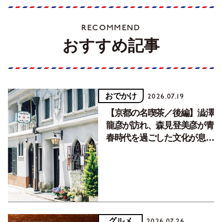
RECOMMEND
おすすめ記事
おでかけ
2026.07.19
【京都の名喫茶／後編】澁澤
龍彦が訪れ、森見登美彦が青
春時代を過ごした文化が息づ
く居場所。
グルメ
2026.07.26