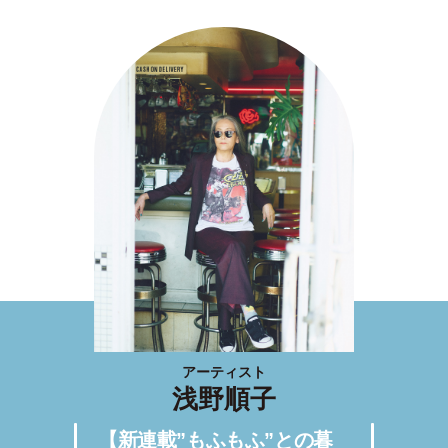
アーティスト
浅野順子
【新連載”もふもふ”との暮