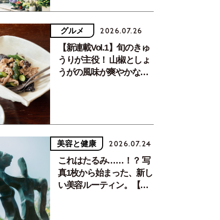
グルメ
2026.07.26
【新連載Vol.1】旬のきゅ
うりが主役！ 山椒としょ
うがの風味が爽やかな、
夏疲れを癒す10分おかず
美容と健康
2026.07.24
これはたるみ……！？ 写
真1枚から始まった、新し
い美容ルーティン。【中
川正子さんフォトエッセ
イVol.2】