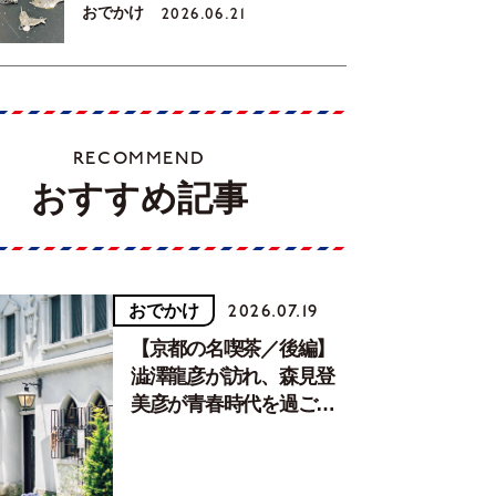
おでかけ
2026.06.21
RECOMMEND
おすすめ記事
おでかけ
2026.07.19
【京都の名喫茶／後編】
澁澤龍彦が訪れ、森見登
美彦が青春時代を過ごし
た文化が息づく居場所。