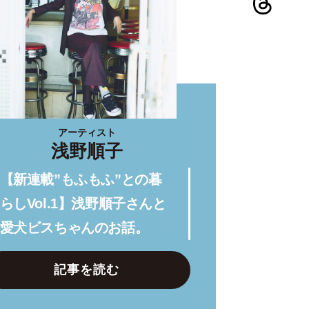
アーティスト
浅野順子
【新連載”もふもふ”との暮
らしVol.1】浅野順子さんと
愛犬ビスちゃんのお話。
記事を読む