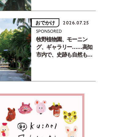
おでかけ
2026.07.25
SPONSORED
牧野植物園、モーニン
グ、ギャラリー……高知
市内で、史跡も自然もグ
ルメも楽しみ尽くす！
【地元の本屋さんとつく
った町歩きガイド／高知
編Part1】