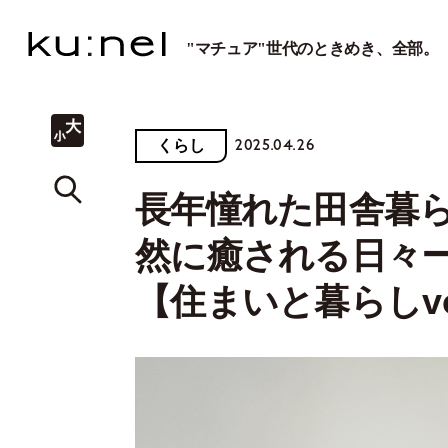
"マチュア"世代のときめき、全部。
2025.04.26
くらし
長年憧れた田舎暮
然に癒される日々ーEri
【住まいと暮らしvol