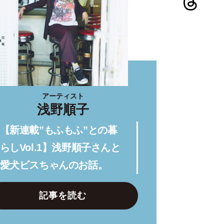
アーティスト
浅野順子
【新連載”もふもふ”との暮
らしVol.1】浅野順子さんと
愛犬ビスちゃんのお話。
記事を読む