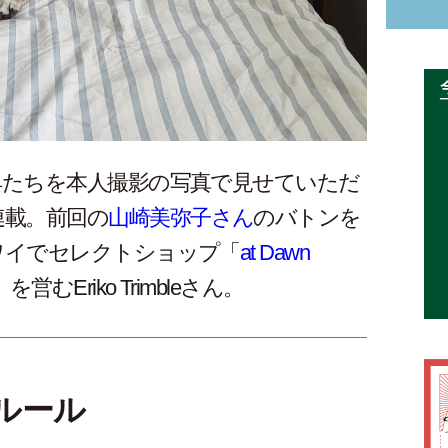
具たちを本人撮影の写真で見せていただ
連載。前回の
山崎美弥子さん
のバトンを
ワイでセレクトショップ「
at Dawn
」を営むEriko Trimbleさん。
のルール