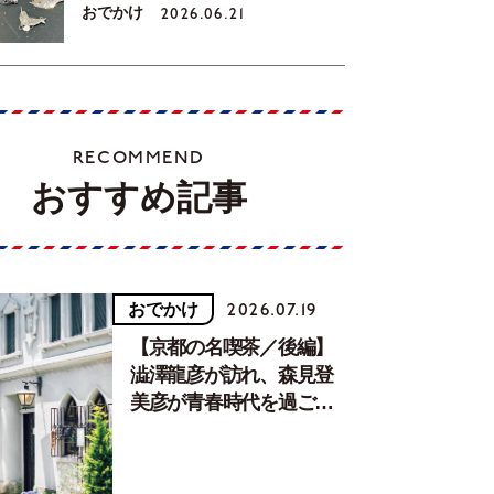
おでかけ
2026.06.21
RECOMMEND
おすすめ記事
おでかけ
2026.07.19
【京都の名喫茶／後編】
澁澤龍彦が訪れ、森見登
美彦が青春時代を過ごし
た文化が息づく居場所。