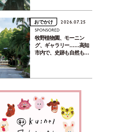
おでかけ
2026.07.25
SPONSORED
牧野植物園、モーニン
グ、ギャラリー……高知
市内で、史跡も自然もグ
ルメも楽しみ尽くす！
【地元の本屋さんとつく
った町歩きガイド／高知
編Part1】