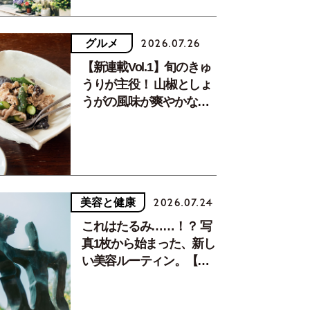
グルメ
2026.07.26
【新連載Vol.1】旬のきゅ
うりが主役！ 山椒としょ
うがの風味が爽やかな、
夏疲れを癒す10分おかず
美容と健康
2026.07.24
これはたるみ……！？ 写
真1枚から始まった、新し
い美容ルーティン。【中
川正子さんフォトエッセ
イVol.2】