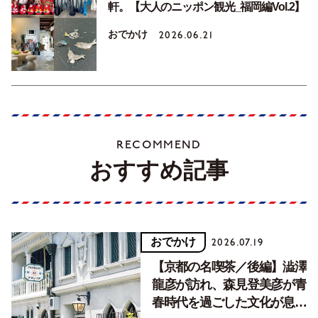
軒。【大人のニッポン観光_福岡編Vol.2】
おでかけ
2026.06.21
RECOMMEND
おすすめ記事
おでかけ
2026.07.19
【京都の名喫茶／後編】澁澤
龍彦が訪れ、森見登美彦が青
春時代を過ごした文化が息づ