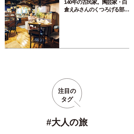
140年の古民家。陶芸家・白
倉えみさんのくつろげる部屋
（後編）
注目の
タグ
#大人の旅