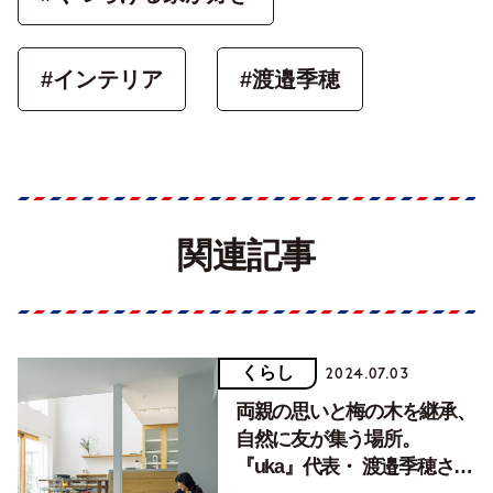
#インテリア
#渡邉季穂
関連記事
くらし
2024.07.03
両親の思いと梅の木を継承、
自然に友が集う場所。
『uka』代表・ 渡邉季穂さん