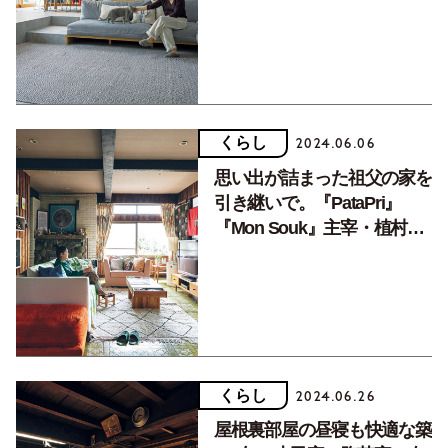
のくつろげる部屋（後編）
くらし
2024.06.06
思い出が詰まった祖父の家を
引き継いで。『PataPri』
『Mon Souk』主宰・植村雅
子さんのくつろげる部屋(前
編)
くらし
2024.06.26
屋根裏部屋の昼寝も快適な築