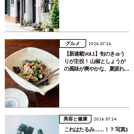
く居場所。
グルメ
2026.07.26
【新連載Vol.1】旬のきゅう
りが主役！ 山椒としょうが
の風味が爽やかな、夏疲れを
癒す10分おかず
美容と健康
2026.07.24
これはたるみ……！？ 写真1