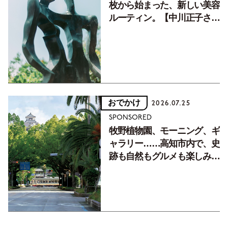
枚から始まった、新しい美容
ルーティン。【中川正子さん
フォトエッセイVol.2】
おでかけ
2026.07.25
SPONSORED
牧野植物園、モーニング、ギ
ャラリー……高知市内で、史
跡も自然もグルメも楽しみ尽
くす！【地元の本屋さんとつ
くった町歩きガイド／高知編
Part1】