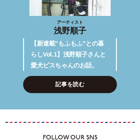
アーティスト
浅野順子
【新連載”もふもふ”との暮
らしVol.1】浅野順子さんと
愛犬ビスちゃんのお話。
記事を読む
FOLLOW OUR SNS