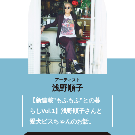
アーティスト
浅野順子
【新連載”もふもふ”との暮
らしVol.1】浅野順子さんと
愛犬ビスちゃんのお話。