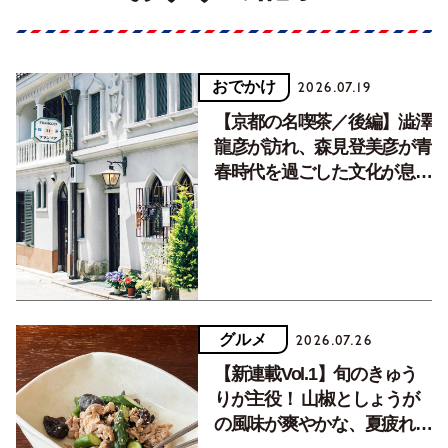
おでかけ
2026.07.19
【京都の名喫茶／後編】澁澤
龍彦が訪れ、森見登美彦が青
春時代を過ごした文化が息づ
く居場所。
グルメ
2026.07.26
【新連載Vol.1】旬のきゅう
りが主役！ 山椒としょうが
の風味が爽やかな、夏疲れを