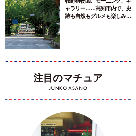
牧野植物園、モーニング、ギ
ャラリー……高知市内で、史
跡も自然もグルメも楽しみ尽
くす！【地元の本屋さんとつ
くった町歩きガイド／高知編
Part1】
注目のマチュア
JUNKO ASANO