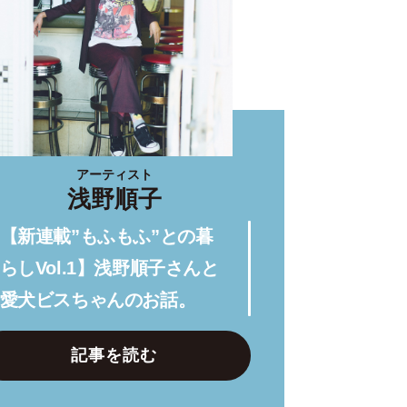
アーティスト
浅野順子
【新連載”もふもふ”との暮
らしVol.1】浅野順子さんと
愛犬ビスちゃんのお話。
記事を読む