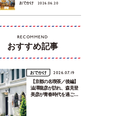
おでかけ
2026.06.20
RECOMMEND
おすすめ記事
おでかけ
2026.07.19
【京都の名喫茶／後編】
澁澤龍彦が訪れ、森見登
美彦が青春時代を過ごし
た文化が息づく居場所。