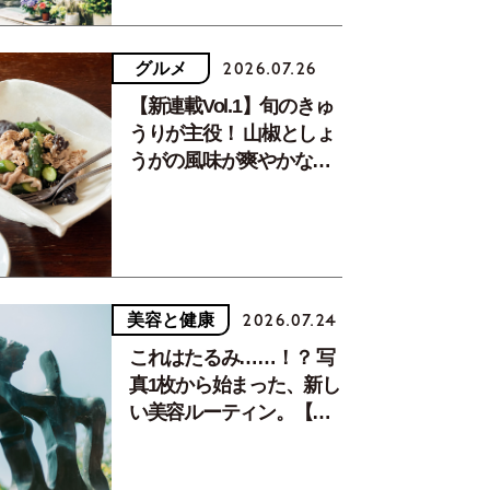
グルメ
2026.07.26
【新連載Vol.1】旬のきゅ
うりが主役！ 山椒としょ
うがの風味が爽やかな、
夏疲れを癒す10分おかず
美容と健康
2026.07.24
これはたるみ……！？ 写
真1枚から始まった、新し
い美容ルーティン。【中
川正子さんフォトエッセ
イVol.2】