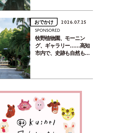
おでかけ
2026.07.25
SPONSORED
牧野植物園、モーニン
グ、ギャラリー……高知
市内で、史跡も自然もグ
ルメも楽しみ尽くす！
【地元の本屋さんとつく
った町歩きガイド／高知
編Part1】