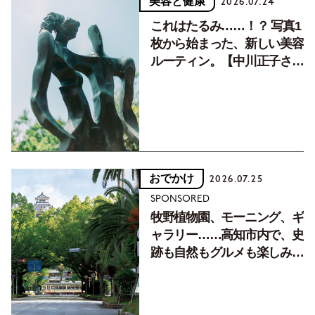
美容と健康
2026.07.24
これはたるみ……！？ 写真1
枚から始まった、新しい美容
ルーティン。【中川正子さん
フォトエッセイVol.2】
おでかけ
2026.07.25
SPONSORED
牧野植物園、モーニング、ギ
ャラリー……高知市内で、史
跡も自然もグルメも楽しみ尽
くす！【地元の本屋さんとつ
くった町歩きガイド／高知編
Part1】