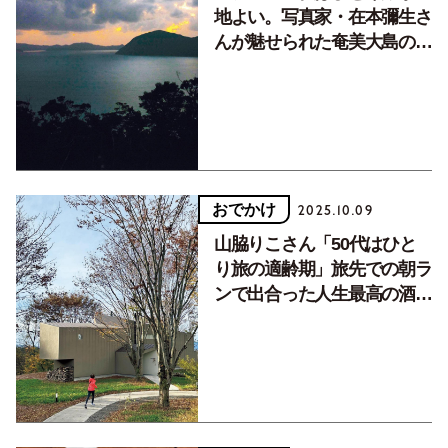
地よい。写真家・在本彌生さ
んが魅せられた奄美大島の魅
力
おでかけ
2025.10.09
山脇りこさん「50代はひと
り旅の適齢期」旅先での朝ラ
ンで出合った人生最高の酒饅
頭