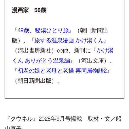
漫画家
56
歳
『
49歳、秘湯ひとり旅
』（朝日新聞出
版）、『
旅する温泉漫画 かけ湯くん
』
（河出書房新社）の他、新刊に『
かけ湯
くん ありがとう温泉編
』（河出文庫）、
『
初老の娘と老母と老描 再同居物語2
』
（朝日新聞出版）。
『クウネル』2025年9月号掲載 取材・文／船
山直子