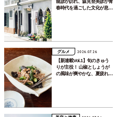
龍彦が訪れ、森見登美彦が青
春時代を過ごした文化が息づ
く居場所。
グルメ
2026.07.26
【新連載Vol.1】旬のきゅう
りが主役！ 山椒としょうが
の風味が爽やかな、夏疲れを
癒す10分おかず