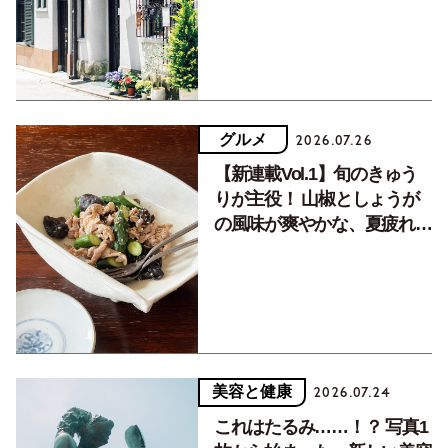
グルメ
2026.07.26
【新連載Vol.1】旬のきゅう
りが主役！ 山椒としょうが
の風味が爽やかな、夏疲れを
癒す10分おかず
美容と健康
2026.07.24
これはたるみ……！？ 写真1