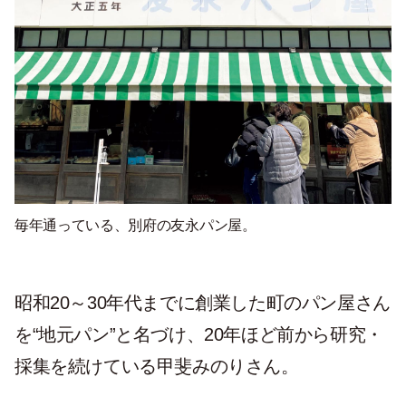
毎年通っている、別府の友永パン屋。
昭和
20
～
30
年代までに創業した町のパン屋さん
を
“
地元パン
”
と名づけ、
20
年ほど前から研究・
採集を続けている甲斐みのりさん。