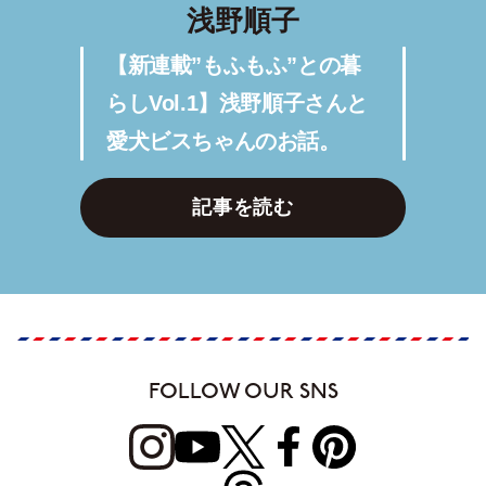
浅野順子
【新連載”もふもふ”との暮
らしVol.1】浅野順子さんと
愛犬ビスちゃんのお話。
記事を読む
FOLLOW OUR SNS