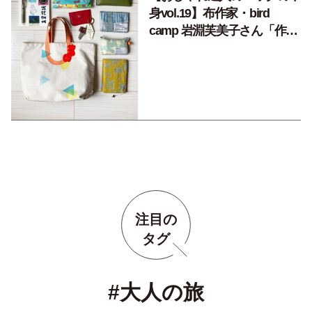
身vol.19】布作家・bird
camp 岩淵芙美子さん「作り
手の思いが伝わる作家ものに
惹かれます」
注目の
タグ
#大人の旅