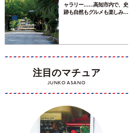
ャラリー……高知市内で、史
跡も自然もグルメも楽しみ尽
くす！【地元の本屋さんとつ
くった町歩きガイド／高知編
Part1】
注目のマチュア
JUNKO ASANO