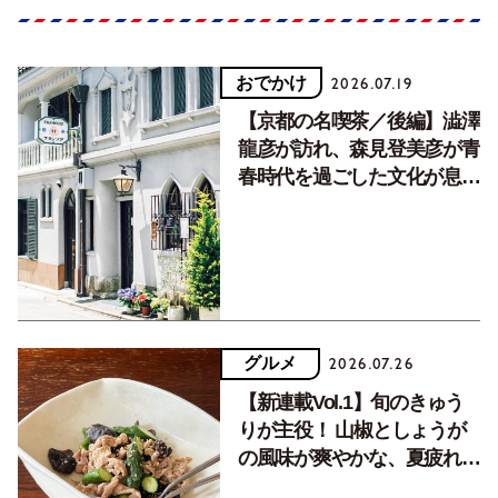
おでかけ
2026.07.19
【京都の名喫茶／後編】澁澤
龍彦が訪れ、森見登美彦が青
春時代を過ごした文化が息づ
く居場所。
グルメ
2026.07.26
【新連載Vol.1】旬のきゅう
りが主役！ 山椒としょうが
の風味が爽やかな、夏疲れを
癒す10分おかず