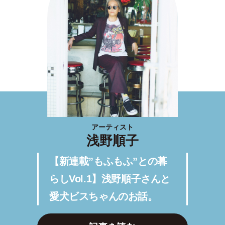
アーティスト
浅野順子
【新連載”もふもふ”との暮
らしVol.1】浅野順子さんと
愛犬ビスちゃんのお話。