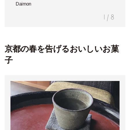
Daimon
1
/
8
京都の春を告げるおいしいお菓
子