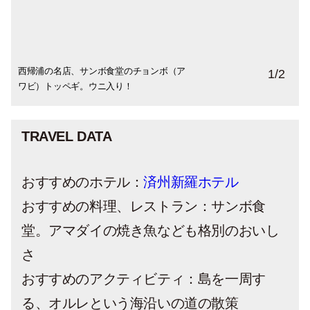
西帰浦の名店、サンボ食堂のチョンボ（ア
石垣に囲まれたみかん畑が多く、デコポン
1
/
2
ワビ）トッペギ。ウニ入り！
のようなハルラボンが美味！
TRAVEL DATA
おすすめのホテル：
済州新羅ホテル
おすすめの料理、レストラン：サンボ食
堂。アマダイの焼き魚なども格別のおいし
さ
おすすめのアクティビティ：島を一周す
る、オルレという海沿いの道の散策