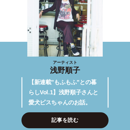
アーティスト
浅野順子
【新連載”もふもふ”との暮
らしVol.1】浅野順子さんと
愛犬ビスちゃんのお話。
記事を読む