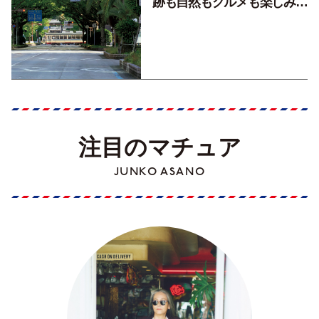
跡も自然もグルメも楽しみ尽
くす！【地元の本屋さんとつ
くった町歩きガイド／高知編
Part1】
注目のマチュア
JUNKO ASANO