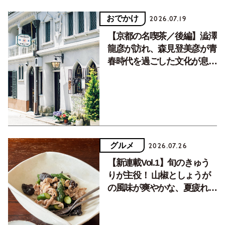
おでかけ
2026.07.19
【京都の名喫茶／後編】澁澤
龍彦が訪れ、森見登美彦が青
春時代を過ごした文化が息づ
く居場所。
グルメ
2026.07.26
【新連載Vol.1】旬のきゅう
りが主役！ 山椒としょうが
の風味が爽やかな、夏疲れを
癒す10分おかず