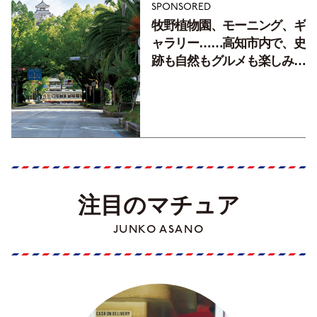
SPONSORED
牧野植物園、モーニング、ギ
ャラリー……高知市内で、史
跡も自然もグルメも楽しみ尽
くす！【地元の本屋さんとつ
くった町歩きガイド／高知編
Part1】
注目のマチュア
JUNKO ASANO