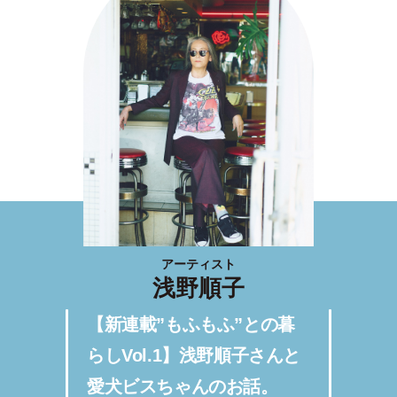
アーティスト
浅野順子
【新連載”もふもふ”との暮
らしVol.1】浅野順子さんと
愛犬ビスちゃんのお話。