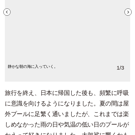
静かな朝の海に入っていく。
自分の体を信じると、冷たさが和らぐ感覚
セッションを終えると足取りも軽くなっ
1
/
3
が。
た。
旅行を終え、日本に帰国した後も、頻繁に呼吸
に意識を向けるようになりました。夏の間は屋
外プールに足繁く通いましたが、これまでは楽
しめなかった雨の日や気温の低い日のプールが