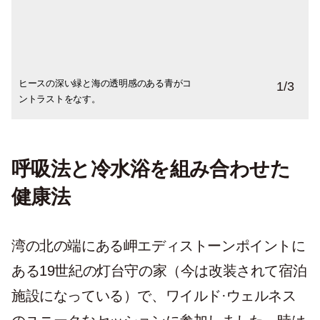
ヒースの深い緑と海の透明感のある青がコ
灯台守の家の前でワラビーがお出迎え。
灯台守の家は19世紀に建てられたものをリ
1
/
3
ントラストをなす。
ノベーションした。
呼吸法と冷水浴を組み合わせた
健康法
湾の北の端にある岬エディストーンポイントに
ある19世紀の灯台守の家（今は改装されて宿泊
施設になっている）で、ワイルド·ウェルネス