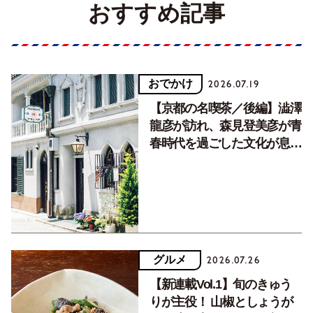
おすすめ記事
おでかけ
2026.07.19
【京都の名喫茶／後編】澁澤
龍彦が訪れ、森見登美彦が青
春時代を過ごした文化が息づ
く居場所。
グルメ
2026.07.26
【新連載Vol.1】旬のきゅう
りが主役！ 山椒としょうが