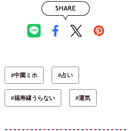
SHARE
#中園ミホ
#占い
#福寿縁うらない
#運気