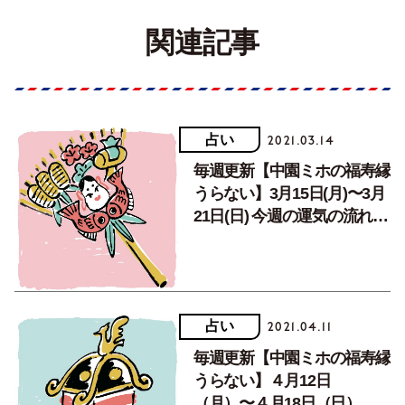
関連記事
占い
2021.03.14
毎週更新【中園ミホの福寿縁
うらない】3月15日(月)〜3月
21日(日) 今週の運気の流れ
は!?
占い
2021.04.11
毎週更新【中園ミホの福寿縁
うらない】４月12日
（月）〜４月18日（日） 今