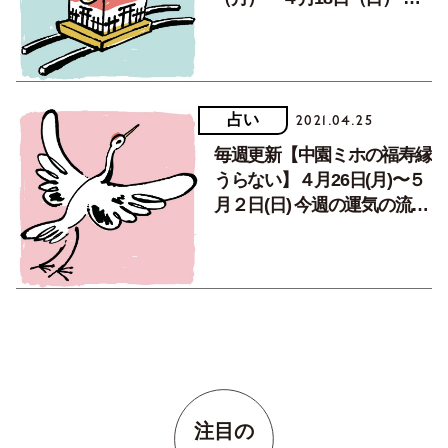
週の運気の流れは!?
占い
2021.04.25
毎週更新【中園ミホの福寿縁
うらない】４月26日(月)〜５
月２日(日) 今週の運気の流れ
は!?
注目の