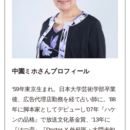
中園ミホさんプロフィール
‘59年東京生まれ。日本大学芸術学部卒業
後、広告代理店勤務を経て占い師に。’88
年に脚本家としてデビューし’07年『ハケ
ンの品格』で放送文化基金賞、’13年に
『はつ恋』『Doctor-X 外科医・大門未知