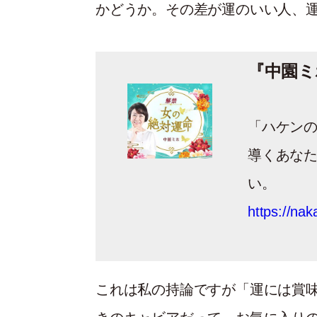
かどうか。その差が運のいい人、
『中園ミ
「ハケン
導くあな
い。
https://na
これは私の持論ですが「運には賞