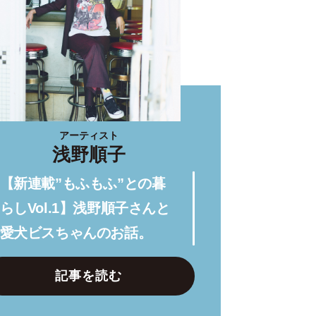
アーティスト
浅野順子
【新連載”もふもふ”との暮
らしVol.1】浅野順子さんと
愛犬ビスちゃんのお話。
記事を読む