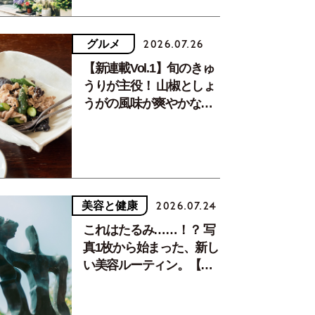
グルメ
2026.07.26
【新連載Vol.1】旬のきゅ
うりが主役！ 山椒としょ
うがの風味が爽やかな、
夏疲れを癒す10分おかず
美容と健康
2026.07.24
これはたるみ……！？ 写
真1枚から始まった、新し
い美容ルーティン。【中
川正子さんフォトエッセ
イVol.2】