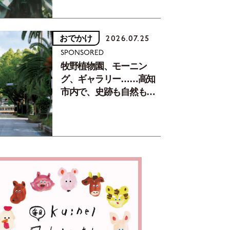
おでかけ
2026.07.25
SPONSORED
牧野植物園、モーニン
グ、ギャラリー……高知
市内で、史跡も自然もグ
ルメも楽しみ尽くす！
【地元の本屋さんとつく
った町歩きガイド／高知
編Part1】