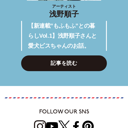
アーティスト
浅野順子
【新連載”もふもふ”との暮
らしVol.1】浅野順子さんと
愛犬ビスちゃんのお話。
記事を読む
FOLLOW OUR SNS