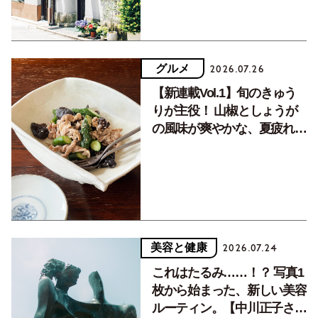
グルメ
2026.07.26
【新連載Vol.1】旬のきゅう
りが主役！ 山椒としょうが
の風味が爽やかな、夏疲れを
癒す10分おかず
美容と健康
2026.07.24
これはたるみ……！？ 写真1
枚から始まった、新しい美容
ルーティン。【中川正子さん