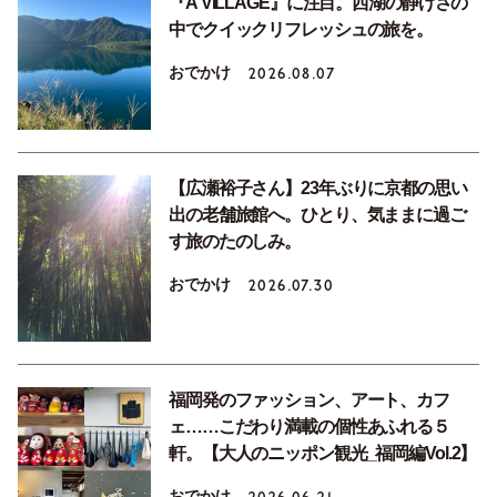
『A VILLAGE』に注目。西湖の静けさの
中でクイックリフレッシュの旅を。
おでかけ
2026.08.07
【広瀬裕子さん】23年ぶりに京都の思い
出の老舗旅館へ。ひとり、気ままに過ご
す旅のたのしみ。
おでかけ
2026.07.30
福岡発のファッション、アート、カフ
ェ……こだわり満載の個性あふれる５
軒。【大人のニッポン観光_福岡編Vol.2】
おでかけ