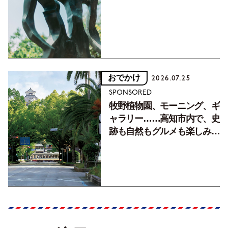
フォトエッセイVol.2】
おでかけ
2026.07.25
SPONSORED
牧野植物園、モーニング、ギ
ャラリー……高知市内で、史
跡も自然もグルメも楽しみ尽
くす！【地元の本屋さんとつ
くった町歩きガイド／高知編
Part1】