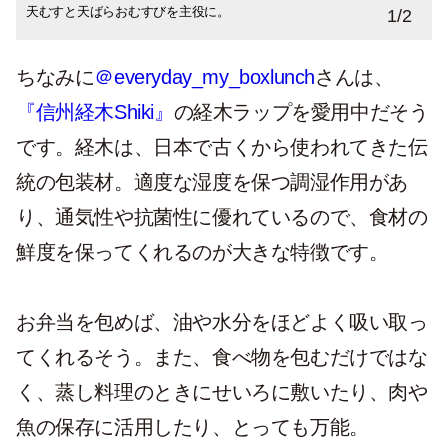
天むすと天ばらおむすびを主役に。
経木ラップで包んだ姿も様になる。
1
/
2
ちなみに
＠everyday_my_boxlunch
さんは、
『信州経木Shiki』
の経木ラップを愛用中だそう
です。経木は、日本で古くから使われてきた伝
統の包装材。適度な湿度を保つ調湿作用があ
り、通気性や抗菌性に優れているので、食材の
鮮度を保ってくれるのが大きな特徴です。
お弁当を包めば、油や水分をほどよく吸い取っ
てくれるそう。また、食べ物を包むだけではな
く、蒸し料理のときにせいろに敷いたり、肉や
魚の保存に活用したり、とっても万能。