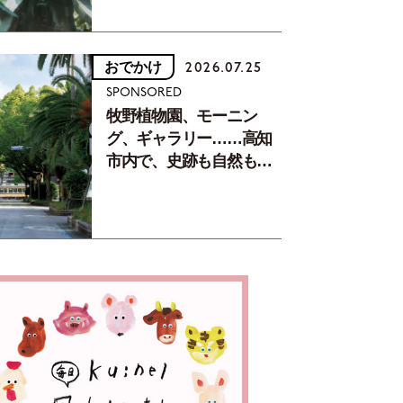
おでかけ
2026.07.25
SPONSORED
牧野植物園、モーニン
グ、ギャラリー……高知
市内で、史跡も自然もグ
ルメも楽しみ尽くす！
【地元の本屋さんとつく
った町歩きガイド／高知
編Part1】