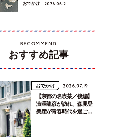
おでかけ
2026.06.21
RECOMMEND
おすすめ記事
おでかけ
2026.07.19
【京都の名喫茶／後編】
澁澤龍彦が訪れ、森見登
美彦が青春時代を過ごし
た文化が息づく居場所。