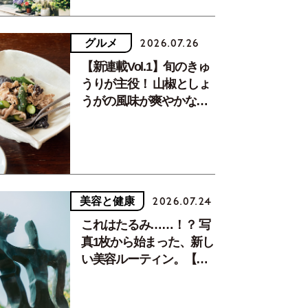
グルメ
2026.07.26
【新連載Vol.1】旬のきゅ
うりが主役！ 山椒としょ
うがの風味が爽やかな、
夏疲れを癒す10分おかず
美容と健康
2026.07.24
これはたるみ……！？ 写
真1枚から始まった、新し
い美容ルーティン。【中
川正子さんフォトエッセ
イVol.2】