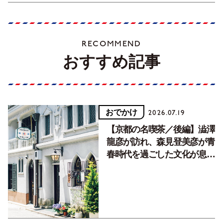
RECOMMEND
おすすめ記事
おでかけ
2026.07.19
【京都の名喫茶／後編】澁澤
龍彦が訪れ、森見登美彦が青
春時代を過ごした文化が息づ
く居場所。