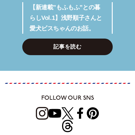
【新連載”もふもふ”との暮
らしVol.1】浅野順子さんと
愛犬ビスちゃんのお話。
記事を読む
FOLLOW OUR SNS