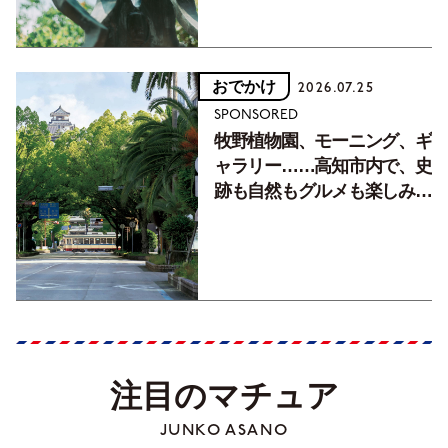
おでかけ
2026.07.25
SPONSORED
牧野植物園、モーニング、ギ
ャラリー……高知市内で、史
跡も自然もグルメも楽しみ尽
くす！【地元の本屋さんとつ
くった町歩きガイド／高知編
Part1】
注目のマチュア
JUNKO ASANO