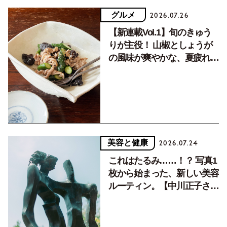
グルメ
2026.07.26
【新連載Vol.1】旬のきゅう
りが主役！ 山椒としょうが
の風味が爽やかな、夏疲れを
癒す10分おかず
美容と健康
2026.07.24
これはたるみ……！？ 写真1
枚から始まった、新しい美容
ルーティン。【中川正子さん
フォトエッセイVol.2】