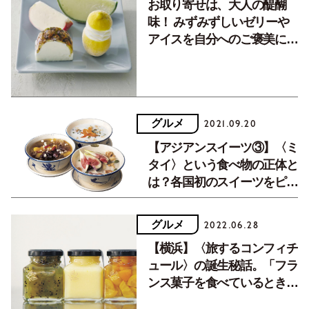
お取り寄せは、大人の醍醐
味！ みずみずしいゼリーや
アイスを自分へのご褒美にい
かが？
グルメ
2021.09.20
【アジアンスイーツ③】〈ミ
タイ〉という食べ物の正体と
は？各国初のスイーツをピッ
クアップ！
グルメ
2022.06.28
【横浜】〈旅するコンフィチ
ュール〉の誕生秘話。「フラ
ンス菓子を食べているときの
わくわく感を小さな瓶に詰め