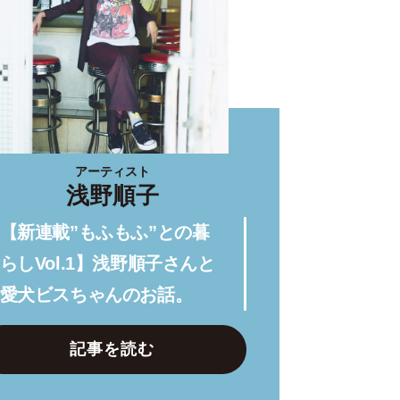
アーティスト
浅野順子
【新連載”もふもふ”との暮
らしVol.1】浅野順子さんと
愛犬ビスちゃんのお話。
記事を読む