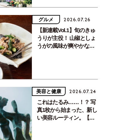
グルメ
2026.07.26
【新連載Vol.1】旬のきゅ
うりが主役！ 山椒としょ
うがの風味が爽やかな、
夏疲れを癒す10分おかず
美容と健康
2026.07.24
これはたるみ……！？ 写
真1枚から始まった、新し
い美容ルーティン。【中
川正子さんフォトエッセ
イVol.2】