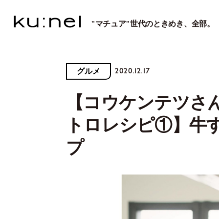
"マチュア"世代のときめき、全部。
2020.12.17
グルメ
【コウケンテツさ
トロレシピ①】牛
プ