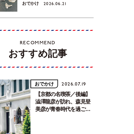
おでかけ
2026.06.21
RECOMMEND
おすすめ記事
おでかけ
2026.07.19
【京都の名喫茶／後編】
澁澤龍彦が訪れ、森見登
美彦が青春時代を過ごし
た文化が息づく居場所。