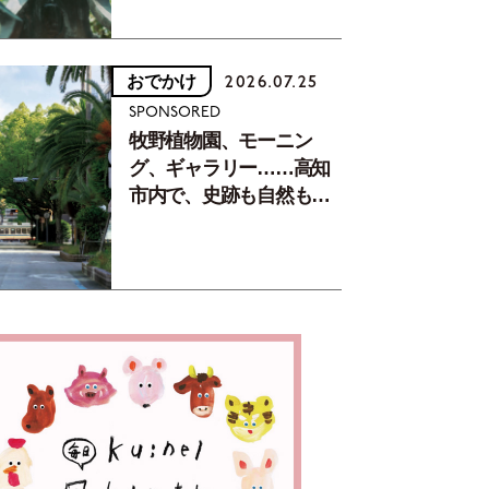
おでかけ
2026.07.25
SPONSORED
牧野植物園、モーニン
グ、ギャラリー……高知
市内で、史跡も自然もグ
ルメも楽しみ尽くす！
【地元の本屋さんとつく
った町歩きガイド／高知
編Part1】