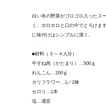
白い冬の野菜がゴロゴロ入ったス
く、ホロホロと口の中でとろけま
に味付けはシンプルに潔く。
■材料（３～４人分）
牛すね肉（かたまり）…500ｇ
れんこん…200ｇ
カリフラワー…1／2株
セロリ…1本
塩…適宜