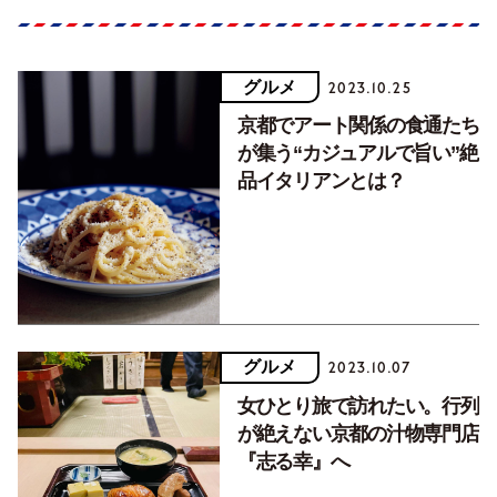
グルメ
2023.10.25
京都でアート関係の食通たち
が集う“カジュアルで旨い”絶
品イタリアンとは？
グルメ
2023.10.07
女ひとり旅で訪れたい。行列
が絶えない京都の汁物専門店
『志る幸』へ