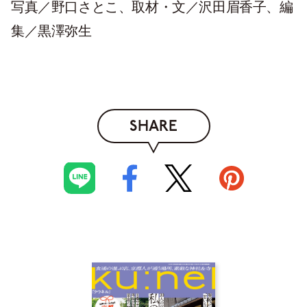
写真／野口さとこ、取材・文／沢田眉香子、編
集／黒澤弥生
SHARE