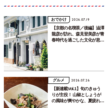
おでかけ
2026.07.19
【京都の名喫茶／後編】澁澤
龍彦が訪れ、森見登美彦が青
春時代を過ごした文化が息づ
く居場所。
グルメ
2026.07.26
【新連載Vol.1】旬のきゅう
りが主役！ 山椒としょうが
の風味が爽やかな、夏疲れを
癒す10分おかず