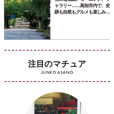
ャラリー……高知市内で、史
跡も自然もグルメも楽しみ尽
くす！【地元の本屋さんとつ
くった町歩きガイド／高知編
Part1】
注目のマチュア
JUNKO ASANO