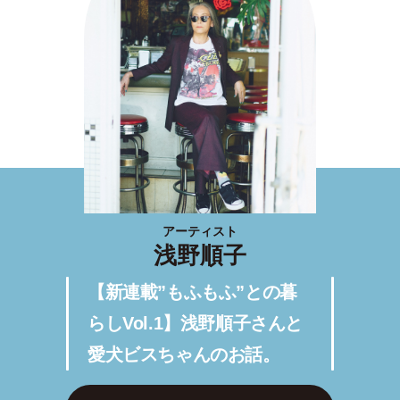
アーティスト
浅野順子
【新連載”もふもふ”との暮
らしVol.1】浅野順子さんと
愛犬ビスちゃんのお話。