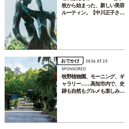
枚から始まった、新しい美容
ルーティン。【中川正子さん
フォトエッセイVol.2】
おでかけ
2026.07.25
SPONSORED
牧野植物園、モーニング、ギ
ャラリー……高知市内で、史
跡も自然もグルメも楽しみ尽
くす！【地元の本屋さんとつ
くった町歩きガイド／高知編
Part1】