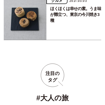
グルメ
2021.03.03
ほくほくは幸せの素。うま味
が際立つ、東京の今川焼き3
種
注目の
タグ
#大人の旅