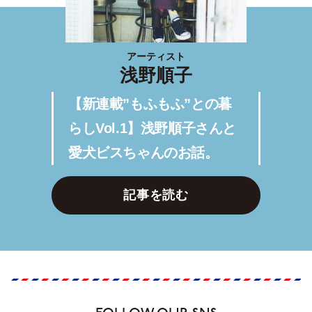
アーティスト
浅野順子
【新連載”もふもふ”との暮
らしVol.1】浅野順子さんと
愛犬ビスちゃんのお話。
記事を読む