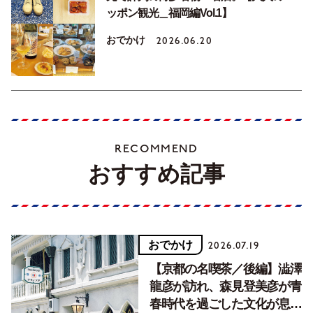
ッポン観光＿福岡編Vol.1】
おでかけ
2026.06.20
RECOMMEND
おすすめ記事
おでかけ
2026.07.19
【京都の名喫茶／後編】澁澤
龍彦が訪れ、森見登美彦が青
春時代を過ごした文化が息づ