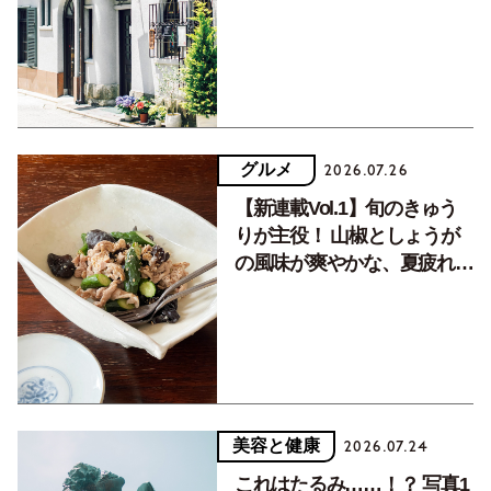
く居場所。
グルメ
2026.07.26
【新連載Vol.1】旬のきゅう
りが主役！ 山椒としょうが
の風味が爽やかな、夏疲れを
癒す10分おかず
美容と健康
2026.07.24
これはたるみ……！？ 写真1