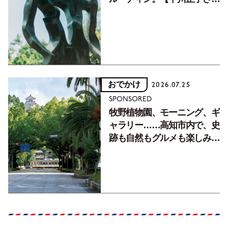
フォトエッセイVol.2】
おでかけ
2026.07.25
SPONSORED
牧野植物園、モーニング、ギ
ャラリー……高知市内で、史
跡も自然もグルメも楽しみ尽
くす！【地元の本屋さんとつ
くった町歩きガイド／高知編
Part1】