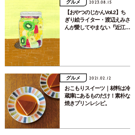
グルメ
2023.08.15
【おやつのじかんVol.2】ち
ぎり絵ライター・渡辺えみさ
んが愛してやまない『近江屋
洋菓子店』の〈フルーツポン
チ〉
グルメ
2021.02.12
おこもりスイーツ｜材料は冷
蔵庫にあるものだけ！素朴な
焼きプリンレシピ。