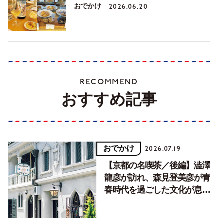
おでかけ
2026.06.20
RECOMMEND
おすすめ記事
おでかけ
2026.07.19
【京都の名喫茶／後編】澁澤
龍彦が訪れ、森見登美彦が青
春時代を過ごした文化が息づ
く居場所。