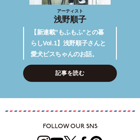
アーティスト
浅野順子
【新連載”もふもふ”との暮
らしVol.1】浅野順子さんと
愛犬ビスちゃんのお話。
記事を読む
FOLLOW OUR SNS