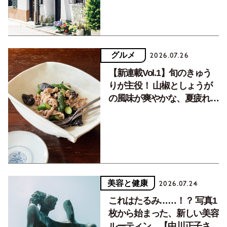
グルメ
2026.07.26
【新連載Vol.1】旬のきゅう
りが主役！ 山椒としょうが
の風味が爽やかな、夏疲れを
癒す10分おかず
美容と健康
2026.07.24
これはたるみ……！？ 写真1
枚から始まった、新しい美容
ルーティン。【中川正子さん