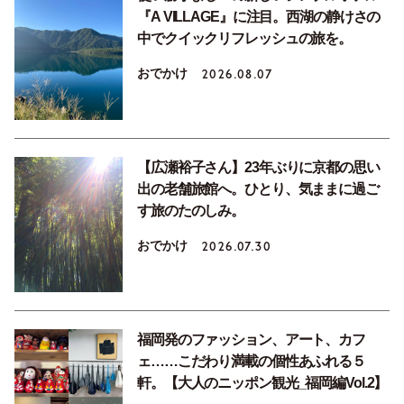
『A VILLAGE』に注目。西湖の静けさの
中でクイックリフレッシュの旅を。
おでかけ
2026.08.07
【広瀬裕子さん】23年ぶりに京都の思い
出の老舗旅館へ。ひとり、気ままに過ご
す旅のたのしみ。
おでかけ
2026.07.30
福岡発のファッション、アート、カフ
ェ……こだわり満載の個性あふれる５
軒。【大人のニッポン観光_福岡編Vol.2】