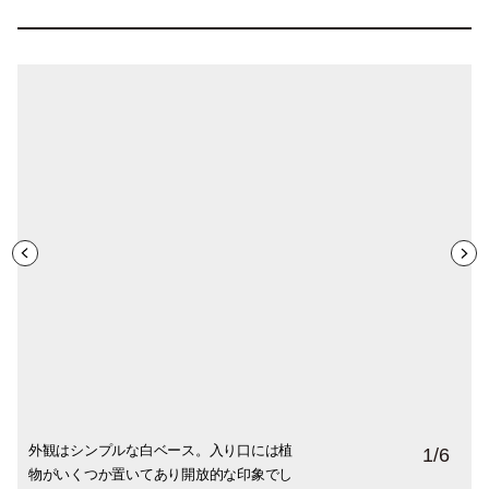
外観はシンプルな白ベース。入り口には植
南青山を歩くと四角い看板が目印の「aloof
外からはお洋服とその下で育てているナス
店内では衣類のほか、日用品や野菜の販売
試着室。
歯ブラシやバスタオルなどの日用品が並ん
1
/
6
物がいくつか置いてあり開放的な印象でし
home」が。
やトマトのプランターが見えます。
もしています。またカフェスペースもあり
でいます。