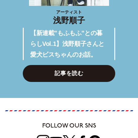
アーティスト
浅野順子
【新連載”もふもふ”との暮
らしVol.1】浅野順子さんと
愛犬ビスちゃんのお話。
記事を読む
FOLLOW OUR SNS