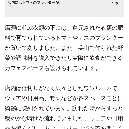
店内にはトマトのプランターが。
美山で育った野菜を購入することが出来ま
ブリトーやスムージー等を頼むことができ
美山で育った野菜で作られたブリトー。
美山で育った野菜で作られたスムージー。
メニューは壁に掛けられていました！
美山の調味料なども販売しています。
1
/
8
す。
るカフェスペース。全7席
店頭に並ぶ衣類の下には、還元された衣類の肥
料で育てられているトマトやナスのプランター
が置いてありました。また、美山で作られた野
菜や調味料を購入できたり実際に飲食ができる
カフェスペースも設けられています。
店内は仕切りがなく広々としたワンルームで、
ウェアや日用品、野菜などが各スペースごとに
綺麗に陳列されています。訪れた時からずっと
穏やかな時間が流れていました。ウェアや日用
品を選んだり、カフェスペースでお茶を楽しん