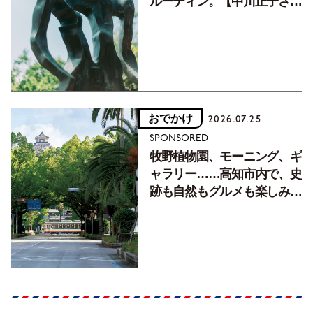
ルーティン。【中川正子さん
フォトエッセイVol.2】
おでかけ
2026.07.25
SPONSORED
牧野植物園、モーニング、ギ
ャラリー……高知市内で、史
跡も自然もグルメも楽しみ尽
くす！【地元の本屋さんとつ
くった町歩きガイド／高知編
Part1】