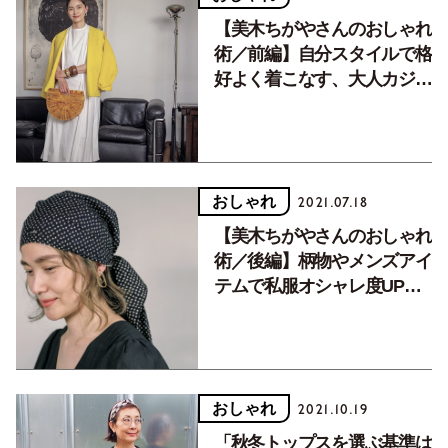
【美木ちがやさんのおしゃれ
術／前編】自分スタイルで格
好よく着こなす、大人カジュ
アルの私服コーディネート。
おしゃれ
2021.07.18
【美木ちがやさんのおしゃれ
術／後編】柄物やメンズアイ
テムで私服オシャレ度UP間
違いなし！
おしゃれ
2021.10.19
「秋冬トップスを選ぶ基準は