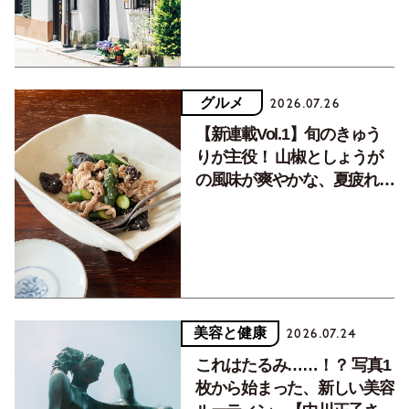
グルメ
2026.07.26
【新連載Vol.1】旬のきゅう
りが主役！ 山椒としょうが
の風味が爽やかな、夏疲れを
癒す10分おかず
美容と健康
2026.07.24
これはたるみ……！？ 写真1
枚から始まった、新しい美容