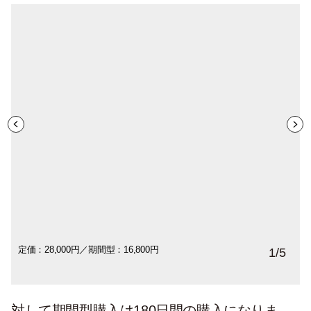
定価：28,000円／期間型：16,800円
和紙デニム ジャケット – Indigo
和紙天竺ショートスリーブＴシャツ – Navy
和紙デニムジャケットとポケットパンツの
柔らかい素材なため、袖を捲った際のふん
1
/
5
セットアップ（ホワイト）。
わり感が可愛いです。
対して期間型購入は180日間の購入になりま