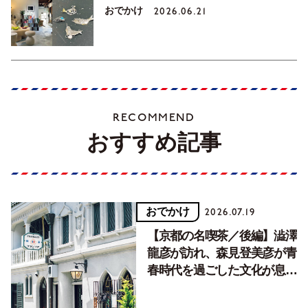
おでかけ
2026.06.21
RECOMMEND
おすすめ記事
おでかけ
2026.07.19
【京都の名喫茶／後編】澁澤
龍彦が訪れ、森見登美彦が青
春時代を過ごした文化が息づ
く居場所。