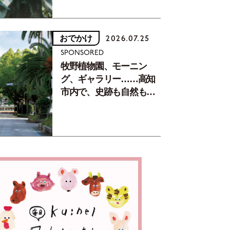
おでかけ
2026.07.25
SPONSORED
牧野植物園、モーニン
グ、ギャラリー……高知
市内で、史跡も自然もグ
ルメも楽しみ尽くす！
【地元の本屋さんとつく
った町歩きガイド／高知
編Part1】