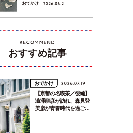
おでかけ
2026.06.21
RECOMMEND
おすすめ記事
おでかけ
2026.07.19
【京都の名喫茶／後編】
澁澤龍彦が訪れ、森見登
美彦が青春時代を過ごし
た文化が息づく居場所。