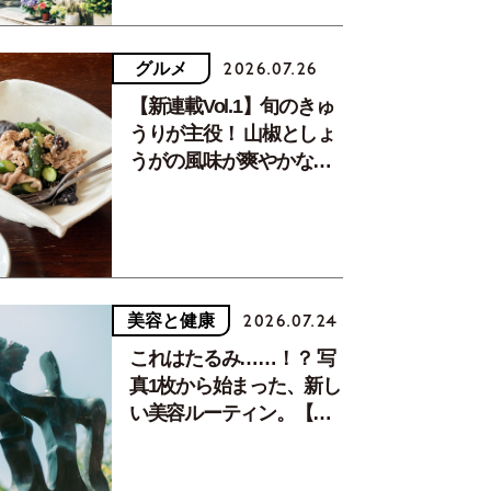
グルメ
2026.07.26
【新連載Vol.1】旬のきゅ
うりが主役！ 山椒としょ
うがの風味が爽やかな、
夏疲れを癒す10分おかず
美容と健康
2026.07.24
これはたるみ……！？ 写
真1枚から始まった、新し
い美容ルーティン。【中
川正子さんフォトエッセ
イVol.2】