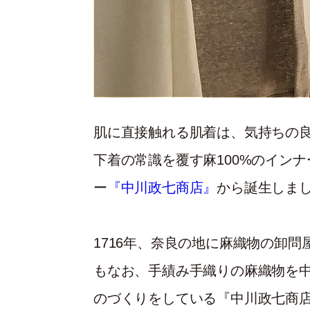
肌に直接触れる肌着は、気持ちの
下着の常識を覆す麻100%のイン
ー
『中川政七商店』
から誕生しま
1716年、奈良の地に麻織物の卸問
もなお、手績み手織りの麻織物を
のづくりをしている『中川政七商