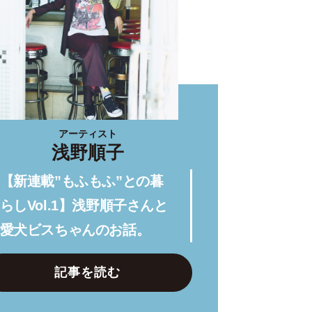
アーティスト
浅野順子
【新連載”もふもふ”との暮
らしVol.1】浅野順子さんと
愛犬ビスちゃんのお話。
記事を読む