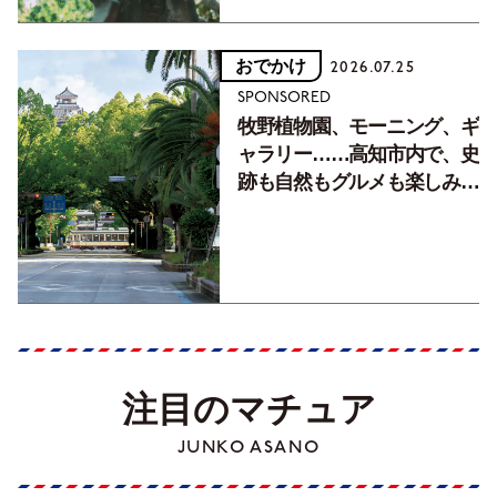
おでかけ
2026.07.25
SPONSORED
牧野植物園、モーニング、ギ
ャラリー……高知市内で、史
跡も自然もグルメも楽しみ尽
くす！【地元の本屋さんとつ
くった町歩きガイド／高知編
Part1】
注目のマチュア
JUNKO ASANO