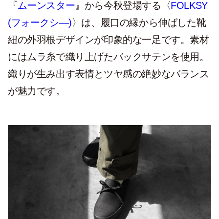
『
ムーンスター
』から今秋登場する〈
FOLKSY
(フォークシ―)
〉は、履口の縁から伸ばした靴
紐の外羽根デザインが印象的な一足です。素材
にはムラ糸で織り上げたバックサテンを使用。
織りが生み出す表情とツヤ感の絶妙なバランス
が魅力です。