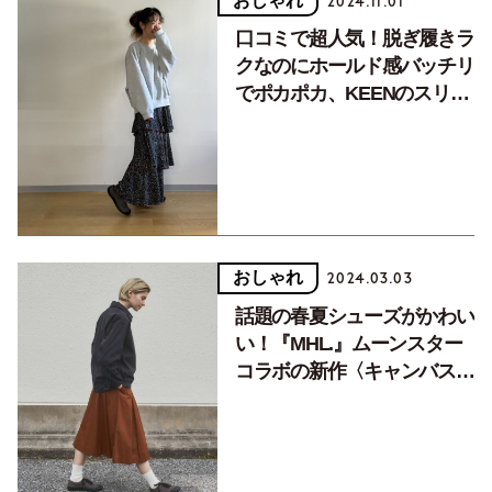
おしゃれ
2024.11.01
口コミで超人気！脱ぎ履きラ
クなのにホールド感バッチリ
でポカポカ、KEENのスリッ
ポン。【一軍服】
おしゃれ
2024.03.03
話題の春夏シューズがかわい
い！『MHL.』ムーンスター
コラボの新作〈キャンバスト
レーナー〉は1970年代の運
動靴がルーツ