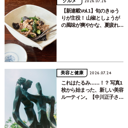
グルメ
2026.07.26
【新連載Vol.1】旬のきゅう
りが主役！ 山椒としょうが
の風味が爽やかな、夏疲れを
癒す10分おかず
美容と健康
2026.07.24
これはたるみ……！？ 写真1
枚から始まった、新しい美容
ルーティン。【中川正子さん
フォトエッセイVol.2】