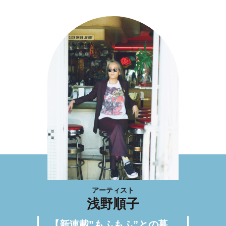
アーティスト
浅野順子
【新連載”もふもふ”との暮