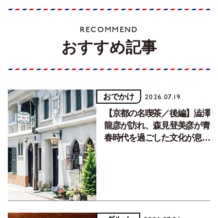
RECOMMEND
おすすめ記事
おでかけ
2026.07.19
【京都の名喫茶／後編】澁澤
龍彦が訪れ、森見登美彦が青
春時代を過ごした文化が息づ
く居場所。