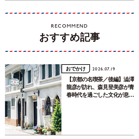
RECOMMEND
おすすめ記事
おでかけ
2026.07.19
【京都の名喫茶／後編】澁澤
龍彦が訪れ、森見登美彦が青
春時代を過ごした文化が息づ
く居場所。