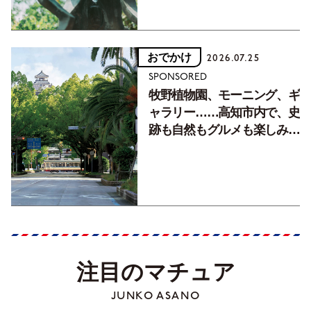
おでかけ
2026.07.25
SPONSORED
牧野植物園、モーニング、ギ
ャラリー……高知市内で、史
跡も自然もグルメも楽しみ尽
くす！【地元の本屋さんとつ
くった町歩きガイド／高知編
Part1】
注目のマチュア
JUNKO ASANO