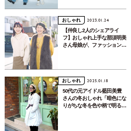
おしゃれ
2023.01.24
【仲良し2人のシェアライ
フ】おしゃれ上手な那須明美
さん母娘が、ファッションを
トレード！
おしゃれ
2025.01.18
50代の元アイドル藍田美豊
さんの冬おしゃれ「暗色にな
りがちな冬を色や柄で明る
く」