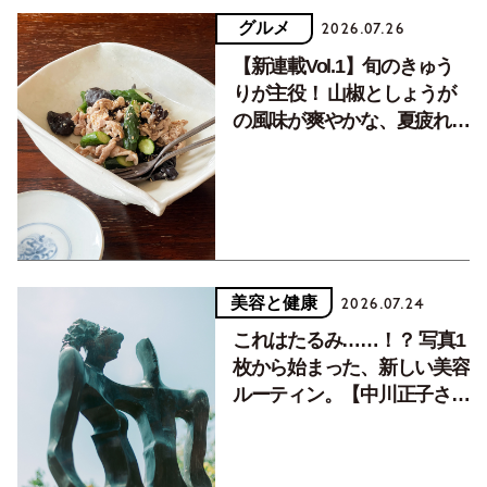
グルメ
2026.07.26
【新連載Vol.1】旬のきゅう
りが主役！ 山椒としょうが
の風味が爽やかな、夏疲れを
癒す10分おかず
美容と健康
2026.07.24
これはたるみ……！？ 写真1
枚から始まった、新しい美容
ルーティン。【中川正子さん
フォトエッセイVol.2】