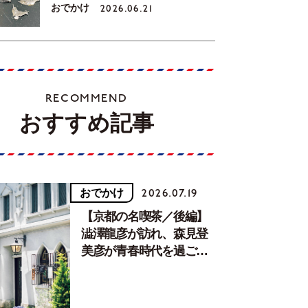
おでかけ
2026.06.21
RECOMMEND
おすすめ記事
おでかけ
2026.07.19
【京都の名喫茶／後編】
澁澤龍彦が訪れ、森見登
美彦が青春時代を過ごし
た文化が息づく居場所。