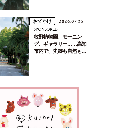
おでかけ
2026.07.25
SPONSORED
牧野植物園、モーニン
グ、ギャラリー……高知
市内で、史跡も自然もグ
ルメも楽しみ尽くす！
【地元の本屋さんとつく
った町歩きガイド／高知
編Part1】