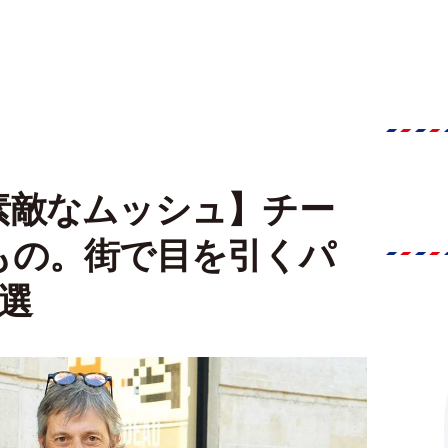
素敵なムッシュ】チー
もの。街で目を引くパ
選