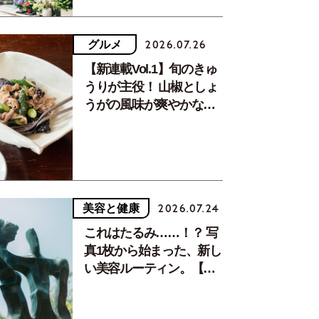
グルメ
2026.07.26
【新連載Vol.1】旬のきゅ
うりが主役！ 山椒としょ
うがの風味が爽やかな、
夏疲れを癒す10分おかず
美容と健康
2026.07.24
これはたるみ……！？ 写
真1枚から始まった、新し
い美容ルーティン。【中
川正子さんフォトエッセ
イVol.2】