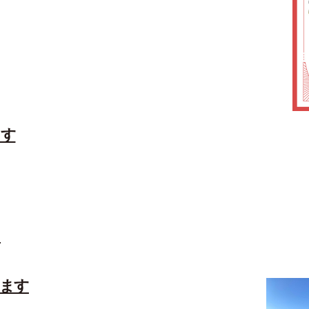
ます
ク
います