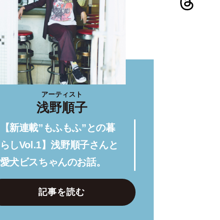
アーティスト
浅野順子
【新連載”もふもふ”との暮
らしVol.1】浅野順子さんと
愛犬ビスちゃんのお話。
記事を読む