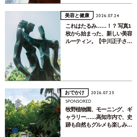
美容と健康
2026.07.24
これはたるみ……！？ 写真1
枚から始まった、新しい美容
ルーティン。【中川正子さん
フォトエッセイVol.2】
おでかけ
2026.07.25
SPONSORED
牧野植物園、モーニング、ギ
ャラリー……高知市内で、史
跡も自然もグルメも楽しみ尽
くす！【地元の本屋さんとつ