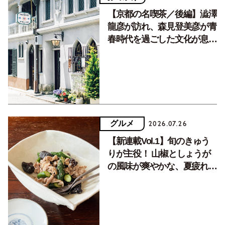
【京都の名喫茶／後編】澁澤
龍彦が訪れ、森見登美彦が青
春時代を過ごした文化が息づ
く居場所。
グルメ
2026.07.26
【新連載Vol.1】旬のきゅう
りが主役！ 山椒としょうが
の風味が爽やかな、夏疲れを
癒す10分おかず