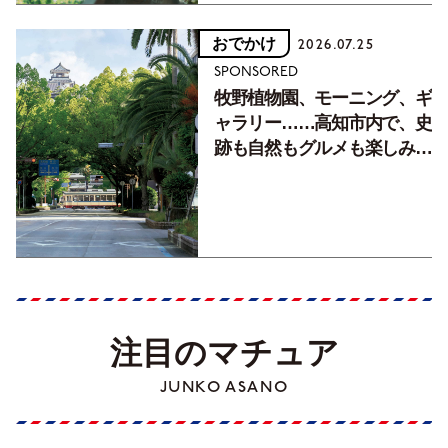
おでかけ
2026.07.25
SPONSORED
牧野植物園、モーニング、ギ
ャラリー……高知市内で、史
跡も自然もグルメも楽しみ尽
くす！【地元の本屋さんとつ
くった町歩きガイド／高知編
Part1】
注目のマチュア
JUNKO ASANO