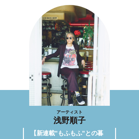
アーティスト
浅野順子
【新連載”もふもふ”との暮