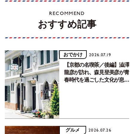
RECOMMEND
おすすめ記事
おでかけ
2026.07.19
【京都の名喫茶／後編】澁澤
龍彦が訪れ、森見登美彦が青
春時代を過ごした文化が息づ
く居場所。
グルメ
2026.07.26