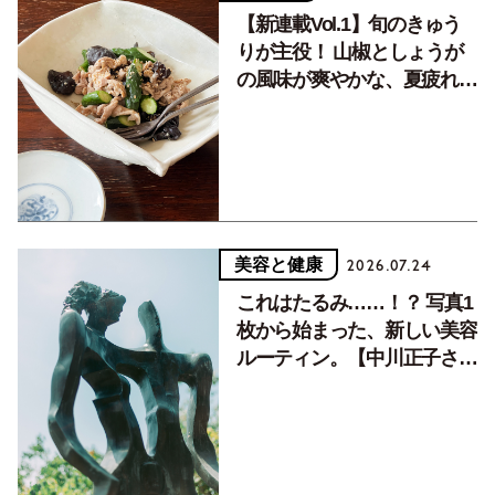
【新連載Vol.1】旬のきゅう
りが主役！ 山椒としょうが
の風味が爽やかな、夏疲れを
癒す10分おかず
美容と健康
2026.07.24
これはたるみ……！？ 写真1
枚から始まった、新しい美容
ルーティン。【中川正子さん
フォトエッセイVol.2】