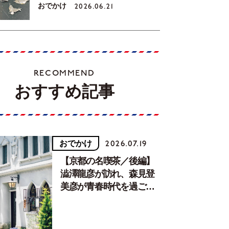
おでかけ
2026.06.21
RECOMMEND
おすすめ記事
おでかけ
2026.07.19
【京都の名喫茶／後編】
澁澤龍彦が訪れ、森見登
美彦が青春時代を過ごし
た文化が息づく居場所。