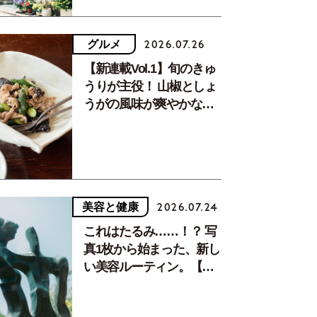
グルメ
2026.07.26
【新連載Vol.1】旬のきゅ
うりが主役！ 山椒としょ
うがの風味が爽やかな、
夏疲れを癒す10分おかず
美容と健康
2026.07.24
これはたるみ……！？ 写
真1枚から始まった、新し
い美容ルーティン。【中
川正子さんフォトエッセ
イVol.2】