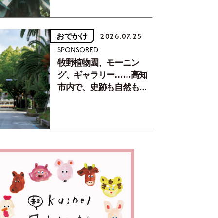
おでかけ
2026.07.25
SPONSORED
牧野植物園、モーニン
グ、ギャラリー……高知
市内で、史跡も自然もグ
ルメも楽しみ尽くす！
【地元の本屋さんとつく
った町歩きガイド／高知
編Part1】