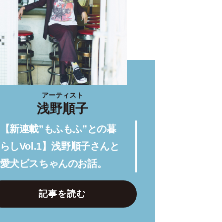
アーティスト
浅野順子
【新連載”もふもふ”との暮
らしVol.1】浅野順子さんと
愛犬ビスちゃんのお話。
記事を読む