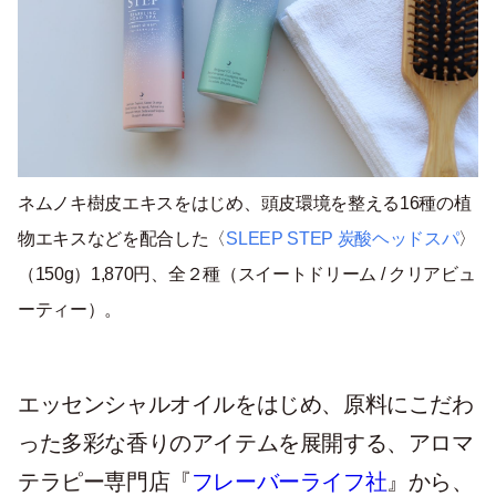
ネムノキ樹皮エキスをはじめ、頭皮環境を整える16種の植
物エキスなどを配合した〈
SLEEP STEP 炭酸ヘッドスパ
〉
（150g）1,870円、全２種（スイートドリーム / クリアビュ
ーティー）。
エッセンシャルオイルをはじめ、原料にこだわ
った多彩な香りのアイテムを展開する、アロマ
テラピー専門店『
フレーバーライフ社
』から、