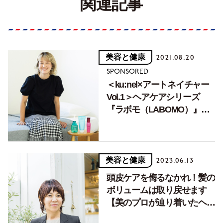
関連記事
美容と健康
2021.08.20
SPONSORED
＜ku:nel×アートネイチャー
Vol.1＞ヘアケアシリーズ
『ラボモ（LABOMO）』で
指通りもよくなり髪の変化に
感激です。
美容と健康
2023.06.13
頭皮ケアを侮るなかれ！髪の
ボリュームは取り戻せます
【美のプロが辿り着いたヘア
ケア術】