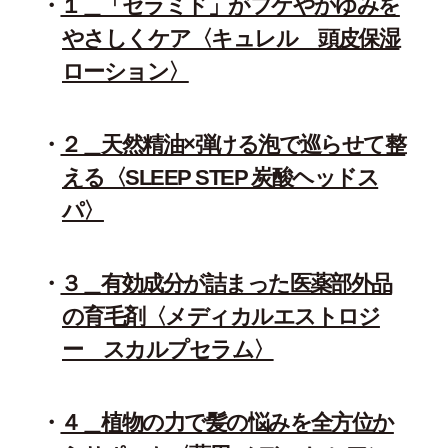
１＿「セラミド」がフケやかゆみを
やさしくケア〈キュレル 頭皮保湿
ローション〉
２＿天然精油×弾ける泡で巡らせて整
える〈SLEEP STEP 炭酸ヘッドス
パ〉
３＿有効成分が詰まった医薬部外品
の育毛剤〈メディカルエストロジ
ー スカルプセラム〉
４＿植物の力で髪の悩みを全方位か