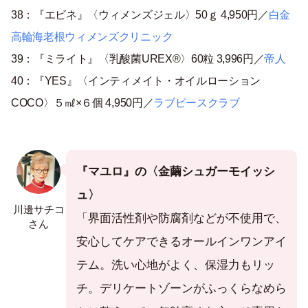
38：『エビネ』〈ウィメンズジェル〉50ｇ 4,950円／
白金
高輪海老根ウィメンズクリニック
39：『ミライト』〈乳酸菌UREX®〉60粒 3,996円／
帝人
40：『YES』〈インティメイト・オイルローション
COCO〉５㎖×６個 4,950円／
ラブピースクラブ
『マユロ』の〈金繭シュガーモイッシ
ュ〉
川邊サチコ
「界面活性剤や防腐剤などが不使用で、
さん
安心してケアできるオールインワンアイ
テム。洗い心地がよく、保湿力もリッ
チ。デリケートゾーンがふっくらなめら