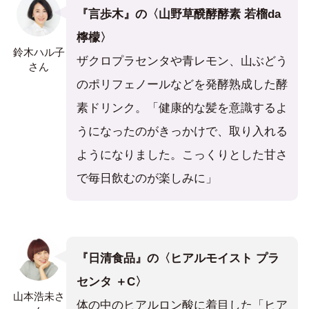
『言歩木』の〈山野草醗酵酵素 若榴da
檸檬〉
鈴木ハル子
ザクロプラセンタや青レモン、山ぶどう
さん
のポリフェノールなどを発酵熟成した酵
素ドリンク。「健康的な髪を意識するよ
うになったのがきっかけで、取り入れる
ようになりました。こっくりとした甘さ
で毎日飲むのが楽しみに」
『
日清食品
』の〈ヒアルモイスト プラ
センタ ＋C〉
山本浩未さ
体の中のヒアルロン酸に着目した「ヒア