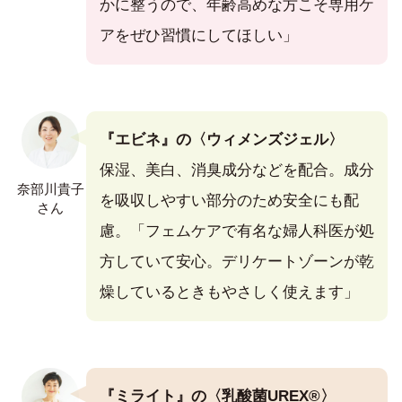
かに整うので、年齢高めな方こそ専用ケ
アをぜひ習慣にしてほしい」
『エビネ』の〈ウィメンズジェル〉
保湿、美白、消臭成分などを配合。成分
奈部川貴子
を吸収しやすい部分のため安全にも配
さん
慮。「フェムケアで有名な婦人科医が処
方していて安心。デリケートゾーンが乾
燥しているときもやさしく使えます」
『ミライト』の〈乳酸菌UREX®〉