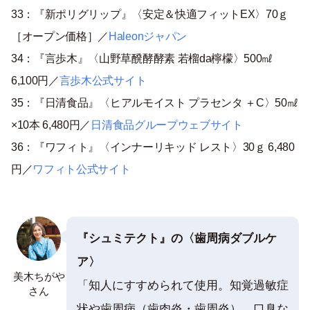
33：『
新ポリグリップ
』〈安定＆快適フィットEX〉70ｇ
［オープン価格］／
Haleonジャパン
34：『言歩木』〈山野草醗酵酵素 若榴da檸檬〉500㎖
6,100円／
言歩木公式サイト
35：『
日清食品
』〈ヒアルモイスト プラセンタ ＋C〉50㎖
×10本 6,480円／
日清食品グループウェブサイト
36：『ワフィト』〈インナーリキッド レスト〉30ｇ 6,480
円／
ワフィト公式サイト
『シュミテクト』の〈歯周病ダブルケ
ア〉
美木ちがや
「知人にすすめられて使用。知覚過敏症
さん
状や歯周病（歯肉炎・歯周炎）、口臭な