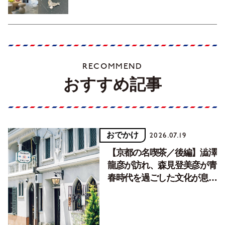
RECOMMEND
おすすめ記事
おでかけ
2026.07.19
【京都の名喫茶／後編】澁澤
龍彦が訪れ、森見登美彦が青
春時代を過ごした文化が息づ
く居場所。