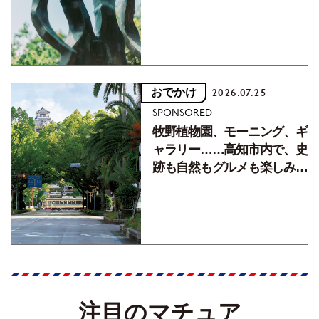
おでかけ
2026.07.25
SPONSORED
牧野植物園、モーニング、ギ
ャラリー……高知市内で、史
跡も自然もグルメも楽しみ尽
くす！【地元の本屋さんとつ
くった町歩きガイド／高知編
Part1】
注目のマチュア