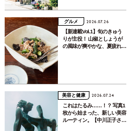
グルメ
2026.07.26
【新連載Vol.1】旬のきゅう
りが主役！ 山椒としょうが
の風味が爽やかな、夏疲れを
癒す10分おかず
美容と健康
2026.07.24
これはたるみ……！？ 写真1
枚から始まった、新しい美容
ルーティン。【中川正子さん
フォトエッセイVol.2】