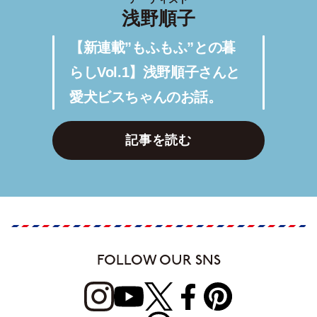
浅野順子
【新連載”もふもふ”との暮
らしVol.1】浅野順子さんと
愛犬ビスちゃんのお話。
記事を読む
FOLLOW OUR SNS