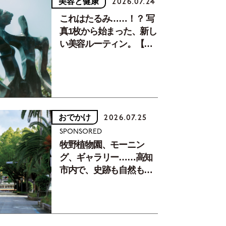
美容と健康
2026.07.24
これはたるみ……！？ 写
真1枚から始まった、新し
い美容ルーティン。【中
川正子さんフォトエッセ
イVol.2】
おでかけ
2026.07.25
SPONSORED
牧野植物園、モーニン
グ、ギャラリー……高知
市内で、史跡も自然もグ
ルメも楽しみ尽くす！
【地元の本屋さんとつく
った町歩きガイド／高知
編Part1】