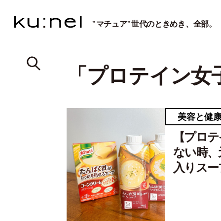
"マチュア"世代のときめき、全部。
「プロテイン女
美容と健
【プロテ
ない時、
入りスー