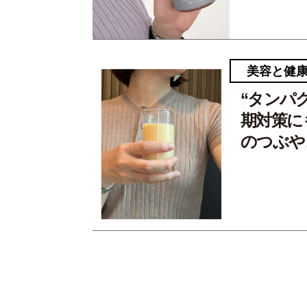
美容と健
“タンパ
期対策に
のつぶや