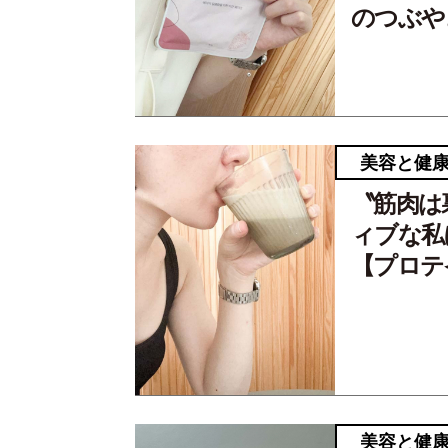
のつぶや
美容と健
〝筋肉は
ィブな私
【プロテ
美容と健