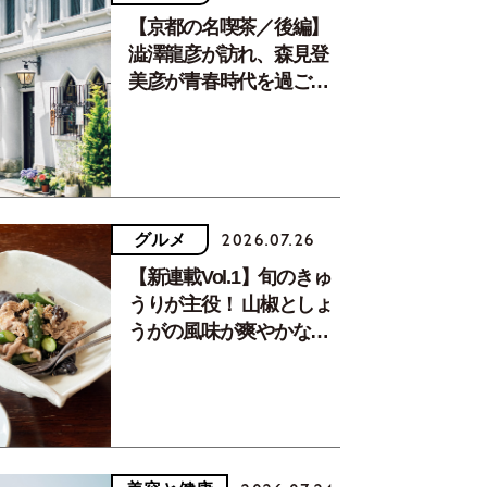
【京都の名喫茶／後編】
澁澤龍彦が訪れ、森見登
美彦が青春時代を過ごし
た文化が息づく居場所。
グルメ
2026.07.26
【新連載Vol.1】旬のきゅ
うりが主役！ 山椒としょ
うがの風味が爽やかな、
夏疲れを癒す10分おかず