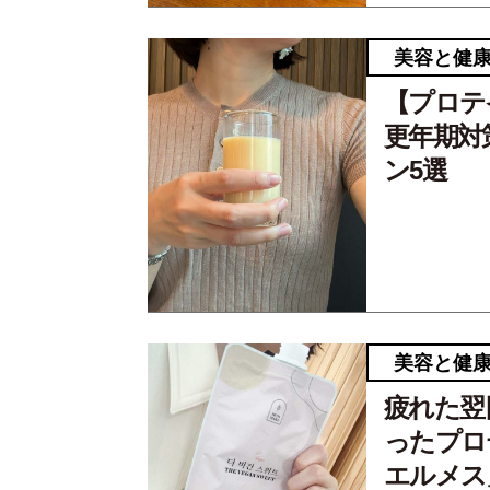
美容と健
【プロテ
更年期対
ン5選
美容と健
疲れた翌
ったプロ
エルメス