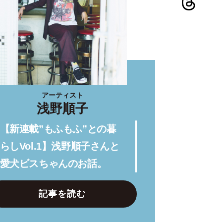
アーティスト
浅野順子
【新連載”もふもふ”との暮
らしVol.1】浅野順子さんと
愛犬ビスちゃんのお話。
記事を読む