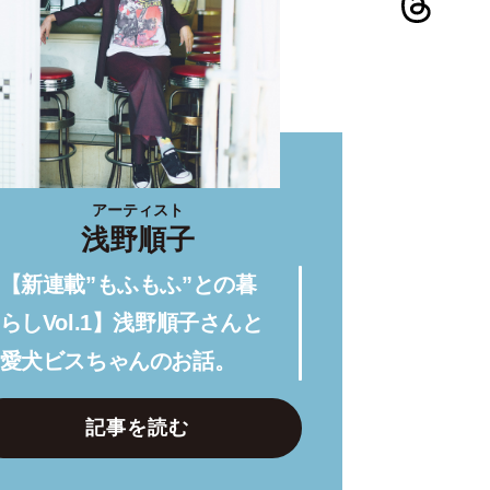
アーティスト
浅野順子
【新連載”もふもふ”との暮
らしVol.1】浅野順子さんと
愛犬ビスちゃんのお話。
記事を読む