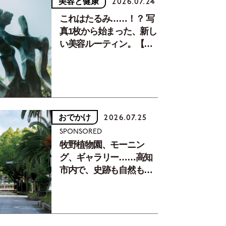
美容と健康
2026.07.24
これはたるみ……！？ 写
真1枚から始まった、新し
い美容ルーティン。【中
川正子さんフォトエッセ
イVol.2】
おでかけ
2026.07.25
SPONSORED
牧野植物園、モーニン
グ、ギャラリー……高知
市内で、史跡も自然もグ
ルメも楽しみ尽くす！
【地元の本屋さんとつく
った町歩きガイド／高知
編Part1】