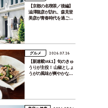
【京都の名喫茶／後編】
澁澤龍彦が訪れ、森見登
美彦が青春時代を過ごし
た文化が息づく居場所。
グルメ
2026.07.26
【新連載Vol.1】旬のきゅ
うりが主役！ 山椒としょ
うがの風味が爽やかな、
夏疲れを癒す10分おかず