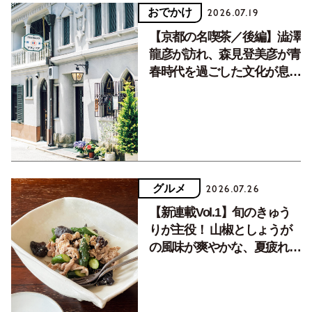
おでかけ
2026.07.19
【京都の名喫茶／後編】澁澤
龍彦が訪れ、森見登美彦が青
春時代を過ごした文化が息づ
く居場所。
グルメ
2026.07.26
【新連載Vol.1】旬のきゅう
りが主役！ 山椒としょうが
の風味が爽やかな、夏疲れを
癒す10分おかず