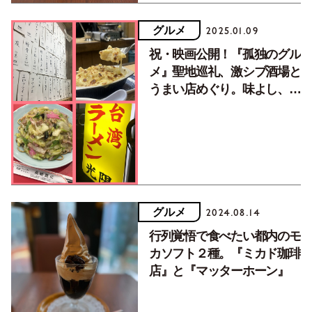
グルメ
2025.01.09
祝・映画公開！『孤独のグル
メ』聖地巡礼、激シブ酒場と
うまい店めぐり。味よし、雰
囲気満点の4店
グルメ
2024.08.14
行列覚悟で食べたい都内のモ
カソフト２種。『ミカド珈琲
店』と『マッターホーン』