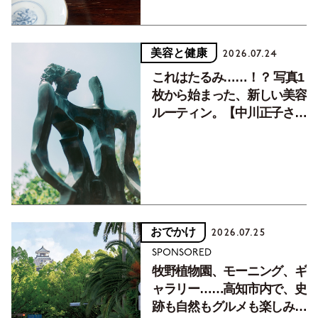
美容と健康
2026.07.24
これはたるみ……！？ 写真1
枚から始まった、新しい美容
ルーティン。【中川正子さん
フォトエッセイVol.2】
おでかけ
2026.07.25
SPONSORED
牧野植物園、モーニング、ギ
ャラリー……高知市内で、史
跡も自然もグルメも楽しみ尽