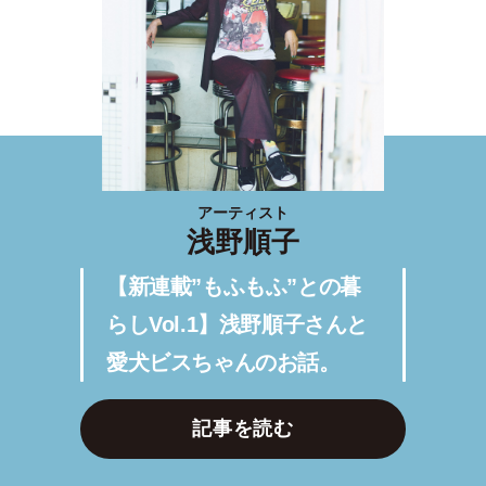
アーティスト
浅野順子
【新連載”もふもふ”との暮
らしVol.1】浅野順子さんと
愛犬ビスちゃんのお話。
記事を読む