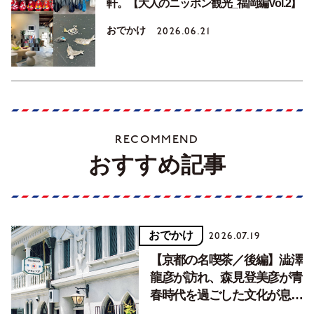
軒。【大人のニッポン観光_福岡編Vol.2】
おでかけ
2026.06.21
RECOMMEND
おすすめ記事
おでかけ
2026.07.19
【京都の名喫茶／後編】澁澤
龍彦が訪れ、森見登美彦が青
春時代を過ごした文化が息づ
く居場所。