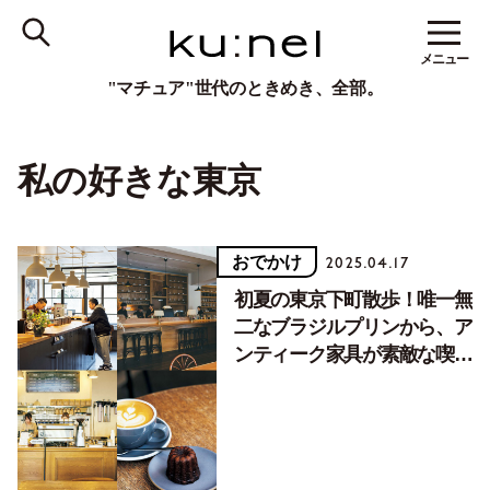
メニュー
"マチュア"世代のときめき、全部。
私の好きな東京
おでかけ
2025.04.17
初夏の東京下町散歩！唯一無
二なブラジルプリンから、ア
ンティーク家具が素敵な喫茶
店など４店【アンコール記
事】