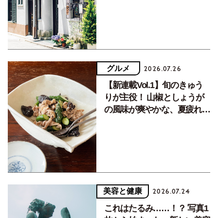
グルメ
2026.07.26
【新連載Vol.1】旬のきゅう
りが主役！ 山椒としょうが
の風味が爽やかな、夏疲れを
癒す10分おかず
美容と健康
2026.07.24
これはたるみ……！？ 写真1