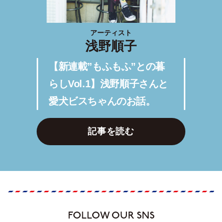
アーティスト
浅野順子
【新連載”もふもふ”との暮
らしVol.1】浅野順子さんと
愛犬ビスちゃんのお話。
記事を読む
FOLLOW OUR SNS