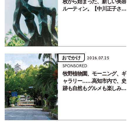
枚から始まった、新しい美容
ルーティン。【中川正子さん
フォトエッセイVol.2】
おでかけ
2026.07.25
SPONSORED
牧野植物園、モーニング、ギ
ャラリー……高知市内で、史
跡も自然もグルメも楽しみ尽
くす！【地元の本屋さんとつ
くった町歩きガイド／高知編
Part1】