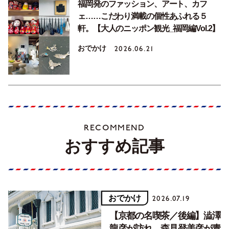
福岡発のファッション、アート、カフ
ェ……こだわり満載の個性あふれる５
軒。【大人のニッポン観光_福岡編Vol.2】
おでかけ
2026.06.21
RECOMMEND
おすすめ記事
おでかけ
2026.07.19
【京都の名喫茶／後編】澁澤
龍彦が訪れ、森見登美彦が青