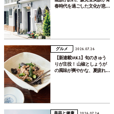
春時代を過ごした文化が息づ
く居場所。
グルメ
2026.07.26
【新連載Vol.1】旬のきゅう
りが主役！ 山椒としょうが
の風味が爽やかな、夏疲れを
癒す10分おかず
美容と健康
2026.07.24