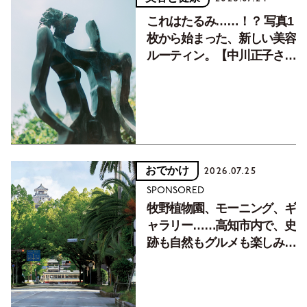
これはたるみ……！？ 写真1
枚から始まった、新しい美容
ルーティン。【中川正子さん
フォトエッセイVol.2】
おでかけ
2026.07.25
SPONSORED
牧野植物園、モーニング、ギ
ャラリー……高知市内で、史
跡も自然もグルメも楽しみ尽
くす！【地元の本屋さんとつ
くった町歩きガイド／高知編
Part1】