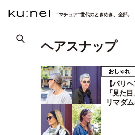
"マチュア"世代のときめき、全部。
ヘアスナップ
おしゃれ
【パリヘ
「見た目
リマダム