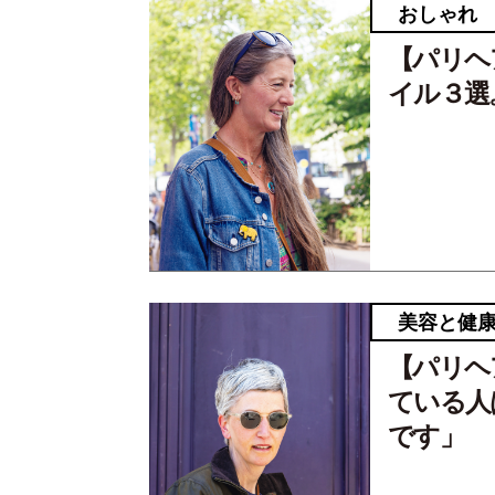
おしゃれ
【パリヘ
イル３選
美容と健
【パリヘ
ている人
です」