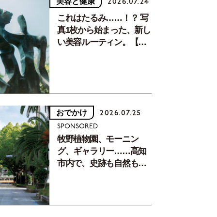
美容と健康
2026.07.24
これはたるみ……！？ 写
真1枚から始まった、新し
い美容ルーティン。【中
川正子さんフォトエッセ
イVol.2】
おでかけ
2026.07.25
SPONSORED
牧野植物園、モーニン
グ、ギャラリー……高知
市内で、史跡も自然もグ
ルメも楽しみ尽くす！
【地元の本屋さんとつく
った町歩きガイド／高知
編Part1】