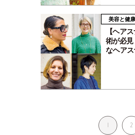
美容と健
【ヘアス
術が必見
なヘアス
1
2