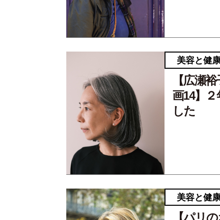
美容と健
【広瀬裕
画14】
した
美容と健
【パリの