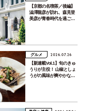
【京都の名喫茶／後編】
澁澤龍彦が訪れ、森見登
美彦が青春時代を過ごし
た文化が息づく居場所。
グルメ
2026.07.26
【新連載Vol.1】旬のきゅ
うりが主役！ 山椒としょ
うがの風味が爽やかな、
夏疲れを癒す10分おかず