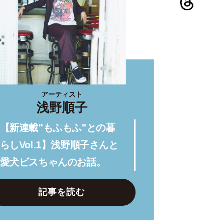
アーティスト
浅野順子
【新連載”もふもふ”との暮
らしVol.1】浅野順子さんと
愛犬ビスちゃんのお話。
記事を読む