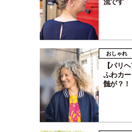
流です
おしゃれ
【パリヘ
ふわカー
髄が？！