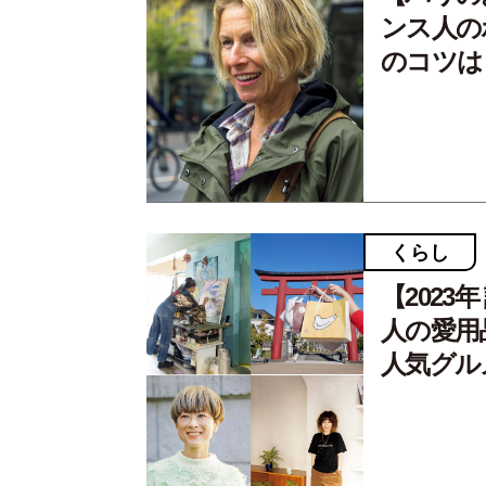
ンス人の
のコツは
くらし
【2023
人の愛用
人気グル