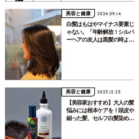
美容と健康
2024.09.14
白髪はもはやマイナス要素じ
ゃない。「年齢解放！シルバ
ーヘアの友人は黒髪の時より
美人です」
美容と健康
2023.12.25
【美容家おすすめ】大人の髪
悩みには根本ケアを！頭皮や
細った髪、セルフ白髪染めの
「優秀アイテム」8選