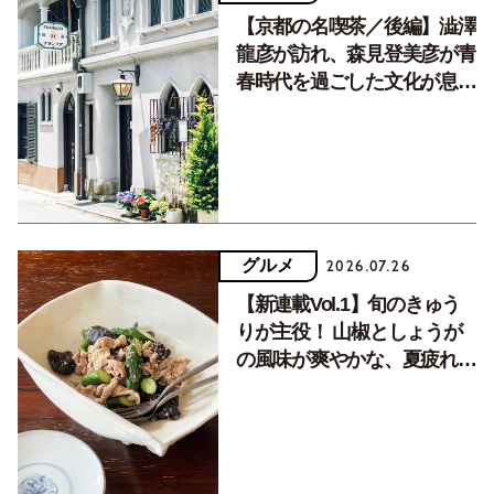
【京都の名喫茶／後編】澁澤
龍彦が訪れ、森見登美彦が青
春時代を過ごした文化が息づ
く居場所。
グルメ
2026.07.26
【新連載Vol.1】旬のきゅう
りが主役！ 山椒としょうが
の風味が爽やかな、夏疲れを
癒す10分おかず