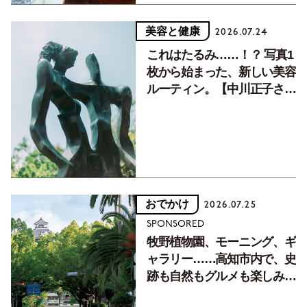
美容と健康
2026.07.24
これはたるみ……！？ 写真1
枚から始まった、新しい美容
ルーティン。【中川正子さん
フォトエッセイVol.2】
おでかけ
2026.07.25
SPONSORED
牧野植物園、モーニング、ギ
ャラリー……高知市内で、史
跡も自然もグルメも楽しみ尽
くす！【地元の本屋さんとつ