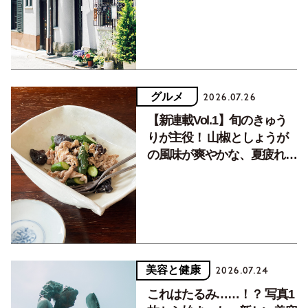
グルメ
2026.07.26
【新連載Vol.1】旬のきゅう
りが主役！ 山椒としょうが
の風味が爽やかな、夏疲れを
癒す10分おかず
美容と健康
2026.07.24
これはたるみ……！？ 写真1