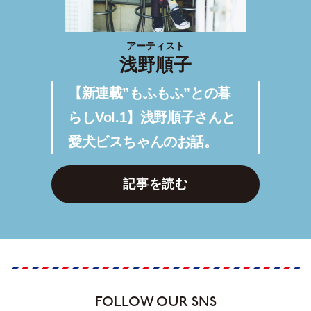
アーティスト
浅野順子
【新連載”もふもふ”との暮
らしVol.1】浅野順子さんと
愛犬ビスちゃんのお話。
記事を読む
FOLLOW OUR SNS