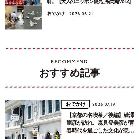
軒。【大人のニッポン観光_福岡編Vol.2】
おでかけ
2026.06.21
RECOMMEND
おすすめ記事
おでかけ
2026.07.19
【京都の名喫茶／後編】澁澤
龍彦が訪れ、森見登美彦が青
春時代を過ごした文化が息づ
く居場所。