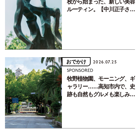
枚から始まった、新しい美容
ルーティン。【中川正子さん
フォトエッセイVol.2】
おでかけ
2026.07.25
SPONSORED
牧野植物園、モーニング、ギ
ャラリー……高知市内で、史
跡も自然もグルメも楽しみ尽
くす！【地元の本屋さんとつ
くった町歩きガイド／高知編
Part1】