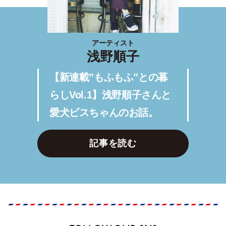
アーティスト
浅野順子
【新連載”もふもふ”との暮
らしVol.1】浅野順子さんと
愛犬ビスちゃんのお話。
記事を読む