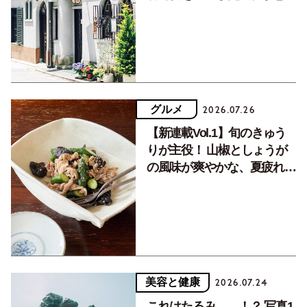
く居場所。
グルメ
2026.07.26
【新連載Vol.1】旬のきゅう
りが主役！ 山椒としょうが
の風味が爽やかな、夏疲れを
癒す10分おかず
美容と健康
2026.07.24
これはたるみ……！？ 写真1