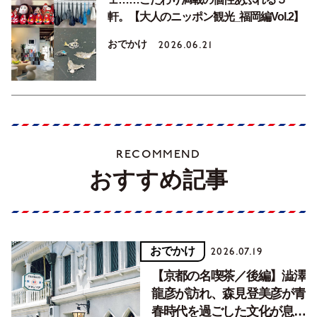
軒。【大人のニッポン観光_福岡編Vol.2】
おでかけ
2026.06.21
RECOMMEND
おすすめ記事
おでかけ
2026.07.19
【京都の名喫茶／後編】澁澤
龍彦が訪れ、森見登美彦が青
春時代を過ごした文化が息づ