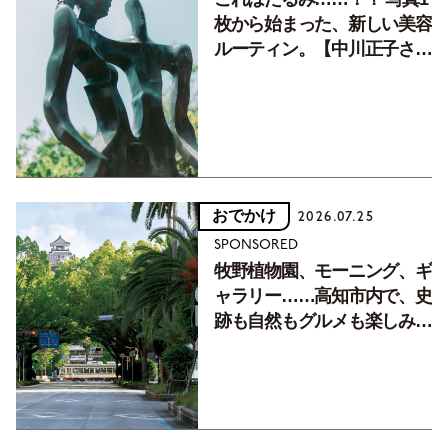
枚から始まった、新しい美容
ルーティン。【中川正子さん
フォトエッセイVol.2】
おでかけ
2026.07.25
SPONSORED
牧野植物園、モーニング、ギ
ャラリー……高知市内で、史
跡も自然もグルメも楽しみ尽
くす！【地元の本屋さんとつ
くった町歩きガイド／高知編
Part1】