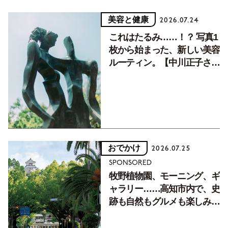
美容と健康
2026.07.24
これはたるみ……！？ 写真1
枚から始まった、新しい美容
ルーティン。【中川正子さん
フォトエッセイVol.2】
おでかけ
2026.07.25
SPONSORED
牧野植物園、モーニング、ギ
ャラリー……高知市内で、史
跡も自然もグルメも楽しみ尽
くす！【地元の本屋さんとつ
くった町歩きガイド／高知編