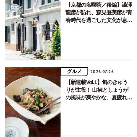
【京都の名喫茶／後編】澁澤
龍彦が訪れ、森見登美彦が青
春時代を過ごした文化が息づ
く居場所。
グルメ
2026.07.26
【新連載Vol.1】旬のきゅう
りが主役！ 山椒としょうが
の風味が爽やかな、夏疲れを
癒す10分おかず